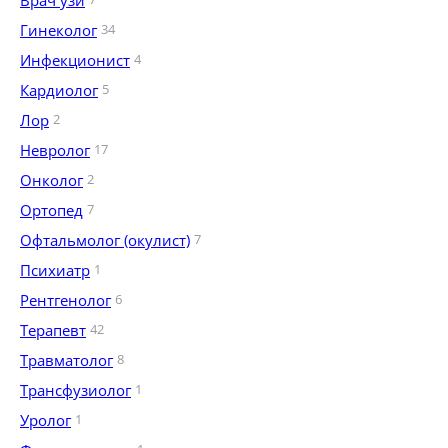
Врач узи
Гинеколог
34
Инфекционист
4
Кардиолог
5
Лор
2
Невролог
17
Онколог
2
Ортопед
7
Офтальмолог (окулист)
7
Психиатр
1
Рентгенолог
6
Терапевт
42
Травматолог
8
Трансфузиолог
1
Уролог
1