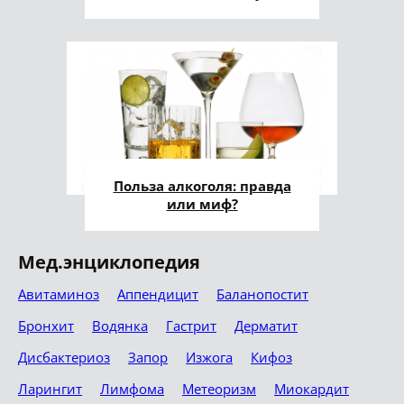
Польза алкоголя: правда
или миф?
Мед.энциклопедия
Авитаминоз
Аппендицит
Баланопостит
Бронхит
Водянка
Гастрит
Дерматит
Дисбактериоз
Запор
Изжога
Кифоз
Ларингит
Лимфома
Метеоризм
Миокардит