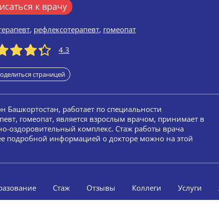
исаться к врачу
терапевт
,
рефлексотерапевт
,
гомеопат
4.3
оделиться страницей
он Башкортостан, работает по специальности
певт, гомеопат, является взрослым врачом, принимает в
но-оздоровительный комплекс. Стаж работы врача
олее подробной информацией о докторе можно на этой
разование
Стаж
Отзывы
Коллеги
Услуги