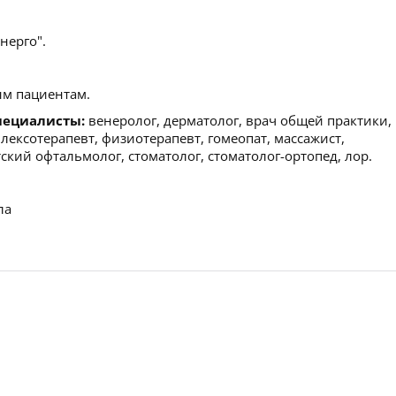
нерго".
м пациентам.
пециалисты:
венеролог, дерматолог, врач общей практики,
флексотерапевт, физиотерапевт, гомеопат, массажист,
етский офтальмолог, стоматолог, стоматолог-ортопед, лор.
ла