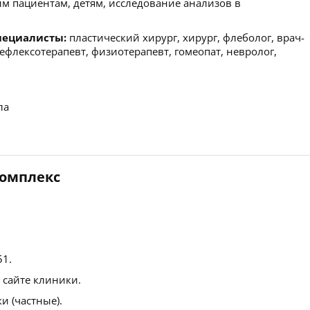
м пациентам, детям, исследование анализов в
пециалисты:
пластический хирург, хирург, флеболог, врач-
рефлексотерапевт, физиотерапевт, гомеопат, невролог,
ла
комплекс
51.
 сайте клиники.
 (частные).