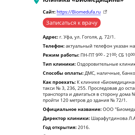
Сайт:
https://Biomedufa.ru
Записаться к врачу
Адрес:
г. Уфа, ул. Гоголя, д. 72/1.
Телефон:
актуальный телефон указан на
Режим работы:
ПН-ПТ 9
00
- 21
00
; СБ 10
00
Тип клиники:
Оздоровительные клиники
Способы оплаты:
ДМС, наличные, банков
Как проехать:
К клинике «Биомедицина»
такси № 3, 236, 255. Проследовав до ос
транспорта и двигаться в сторону дома 
пройти 120 метров до здания № 72/1.
Официальное название:
ООО "Биомеди
Директор клиники:
Шарафутдинова Л.А
Год открытия:
2016.