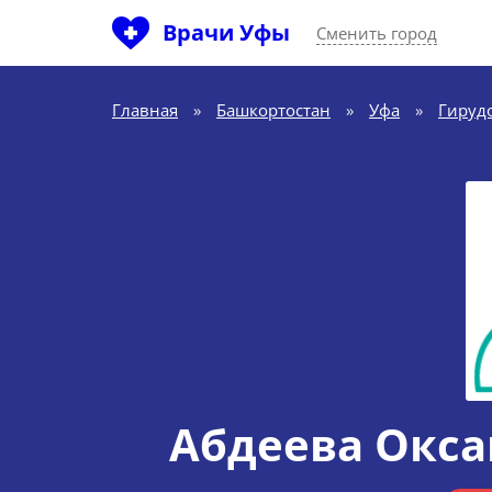
Врачи Уфы
Сменить город
Главная
»
Башкортостан
»
Уфа
»
Гируд
Абдеева Окса