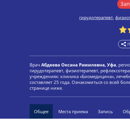
Зап
гирудотерапевт
,
физио
П
Врач
Абдеева Оксана Рамилевна, Уфа
, реги
гирудотерапевт, физиотерапевт, рефлексотера
учреждениях: клиника «Биомедицина», лечеб
составляет 25 года. Ознакомиться со всей б
странице ниже.
Общее
Места приема
Запись
Об