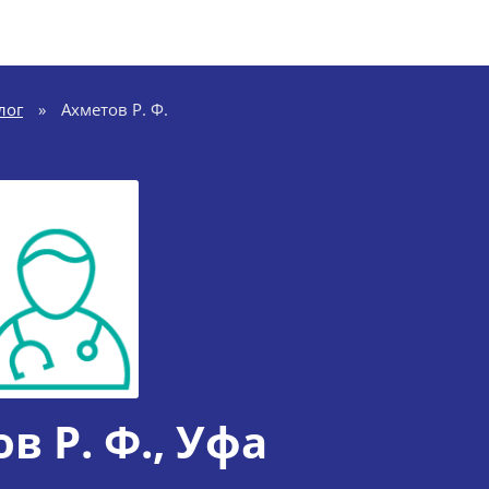
лог
»
Ахметов Р. Ф.
в Р. Ф.
, Уфа