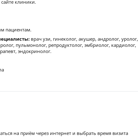
 сайте клиники.
м пациентам.
пециалисты:
врач узи, гинеколог, акушер, андролог, уролог,
вролог, пульмонолог, репродуктолог, эмбриолог, кардиолог,
ерапевт, эндокринолог.
ла
аться на приём через интернет и выбрать время визита