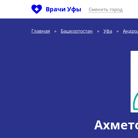
Врачи Уфы
Сменить город
Главная
»
Башкортостан
»
Уфа
»
Андро
Ахмето