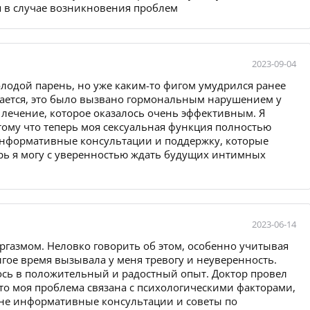
ся в случае возникновения проблем
2023-09-04
олодой парень, но уже каким-то фигом умудрился ранее
вается, это было вызвано гормональным нарушением у
 лечение, которое оказалось очень эффективным. Я
тому что теперь моя сексуальная функция полностью
 информативные консультации и поддержку, которые
ерь я могу с уверенностью ждать будущих интимных
2023-06-14
ргазмом. Неловко говорить об этом, особенно учитывая
олгое время вызывала у меня тревогу и неуверенность.
лось в положительный и радостный опыт. Доктор провел
то моя проблема связана с психологическими факторами,
мне информативные консультации и советы по