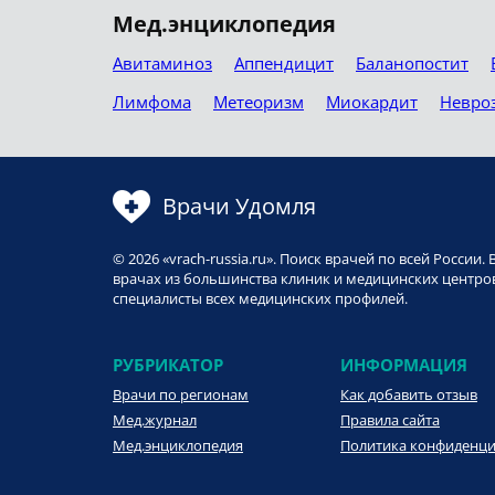
Мед.энциклопедия
Авитаминоз
Аппендицит
Баланопостит
Лимфома
Метеоризм
Миокардит
Невро
Врачи Удомля
© 2026 «vrach-russia.ru». Поиск врачей по всей Росси
врачах из большинства клиник и медицинских центров
специалисты всех медицинских профилей.
РУБРИКАТОР
ИНФОРМАЦИЯ
Врачи по регионам
Как добавить отзыв
Мед.журнал
Правила сайта
Мед.энциклопедия
Политика конфиденц