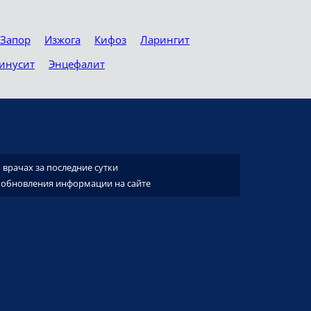
Запор
Изжога
Кифоз
Ларингит
инусит
Энцефалит
врачах за последние сутки
 обновления информации на сайте