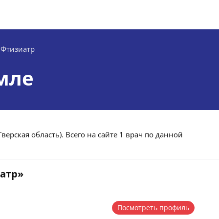
Фтизиатр
мле
верская область). Всего на сайте 1 врач по данной
иатр»
Посмотреть профиль