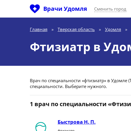
Врачи Удомля
Сменить город
Главная
»
Тверская область
»
Удомля
»
Фтизиатр в Удо
Врач по специальности «фтизиатр» в Удомле (Т
специальности. Выберите нужного.
1 врач по специальности «Фтиз
Быстрова Н. П.
фтизиатр