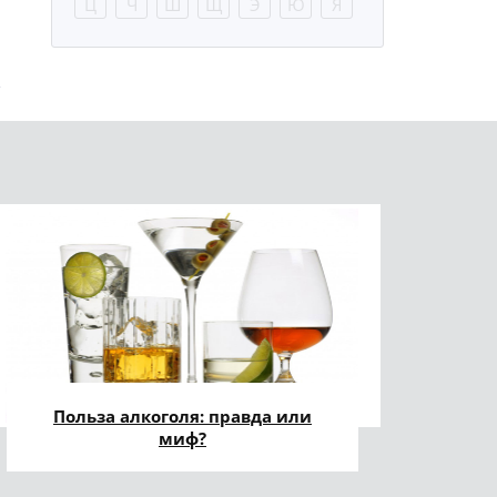
Ц
Ч
Ш
Щ
Э
Ю
Я
Польза алкоголя: правда или
миф?