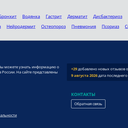
Бронхит
Водянка
Гастрит
Дерматит
Дисбактериоз
з
Нейродермит
Остеопороз
Пневмония
Псориаз
С
и. Вы можете узнать информацию о
+29
добавлено новых отзывов о 
 России. На сайте представлены
9 августа 2026
дата последнего
КОНТАКТЫ
Обратная связь
иальности