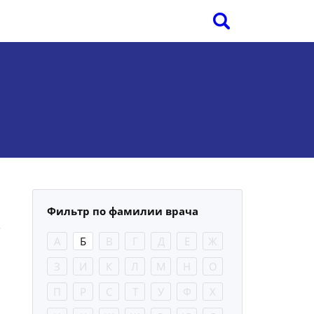
Фильтр по фамилии врача
А
Б
В
Г
Д
Е
Ж
З
И
К
Л
М
Н
О
П
Р
С
Т
У
Ф
Х