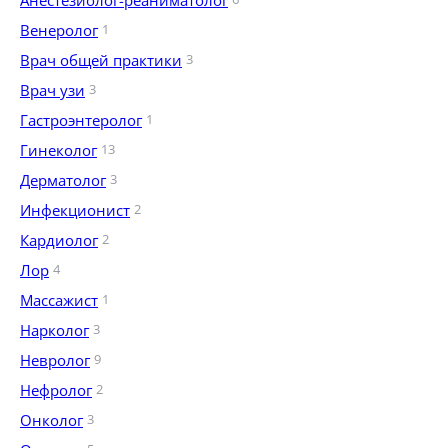
Анестезиолог-реаниматолог
Венеролог
1
Врач общей практики
3
Врач узи
3
Гастроэнтеролог
1
Гинеколог
13
Дерматолог
3
Инфекционист
2
Кардиолог
2
Лор
4
Массажист
1
Нарколог
3
Невролог
9
Нефролог
2
Онколог
3