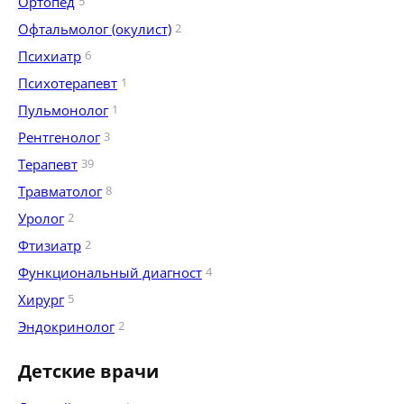
Ортопед
5
Офтальмолог (окулист)
2
Психиатр
6
Психотерапевт
1
Пульмонолог
1
Рентгенолог
3
Терапевт
39
Травматолог
8
Уролог
2
Фтизиатр
2
Функциональный диагност
4
Хирург
5
Эндокринолог
2
Детские врачи