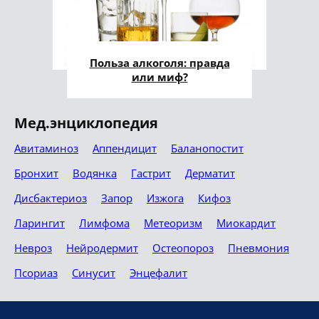
Польза алкоголя: правда
или миф?
Мед.энциклопедия
Авитаминоз
Аппендицит
Баланопостит
Бронхит
Водянка
Гастрит
Дерматит
Дисбактериоз
Запор
Изжога
Кифоз
Ларингит
Лимфома
Метеоризм
Миокардит
Невроз
Нейродермит
Остеопороз
Пневмония
Псориаз
Синусит
Энцефалит