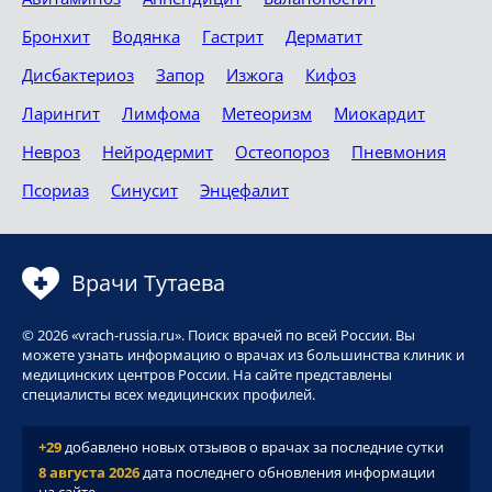
Бронхит
Водянка
Гастрит
Дерматит
Дисбактериоз
Запор
Изжога
Кифоз
Ларингит
Лимфома
Метеоризм
Миокардит
Невроз
Нейродермит
Остеопороз
Пневмония
Псориаз
Синусит
Энцефалит
Врачи Тутаева
© 2026 «vrach-russia.ru». Поиск врачей по всей России. Вы
можете узнать информацию о врачах из большинства клиник и
медицинских центров России. На сайте представлены
специалисты всех медицинских профилей.
+29
добавлено новых отзывов о врачах за последние сутки
8 августа 2026
дата последнего обновления информации
на сайте