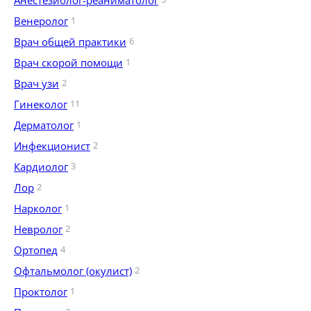
Анестезиолог-реаниматолог
Венеролог
1
Врач общей практики
6
Врач скорой помощи
1
Врач узи
2
Гинеколог
11
Дерматолог
1
Инфекционист
2
Кардиолог
3
Лор
2
Нарколог
1
Невролог
2
Ортопед
4
Офтальмолог (окулист)
2
Проктолог
1