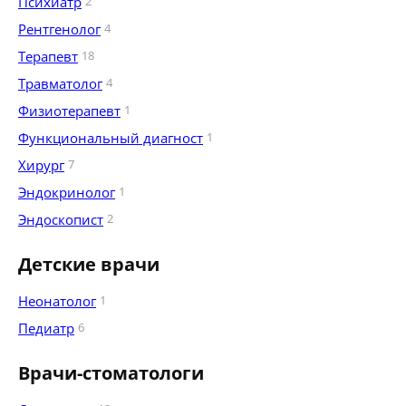
Психиатр
2
Рентгенолог
4
Терапевт
18
Травматолог
4
Физиотерапевт
1
Функциональный диагност
1
Хирург
7
Эндокринолог
1
Эндоскопист
2
Детские врачи
Неонатолог
1
Педиатр
6
Врачи-стоматологи