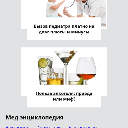
Вызов педиатра платно на
дом: плюсы и минусы
Польза алкоголя: правда
или миф?
Мед.энциклопедия
Авитаминоз
Аппендицит
Баланопостит