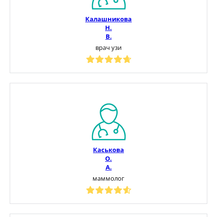
Калашникова
Н.
В.
врач узи
Каськова
О.
А.
маммолог