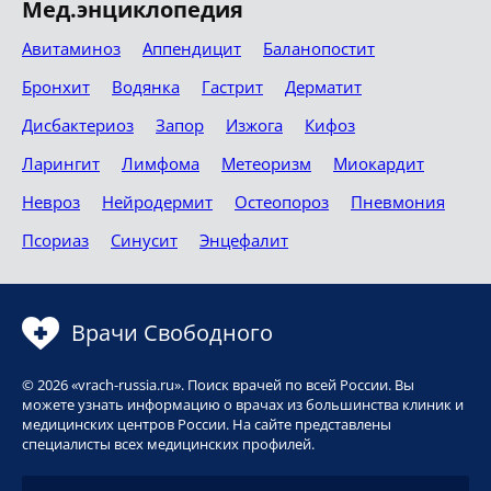
Мед.энциклопедия
Авитаминоз
Аппендицит
Баланопостит
Бронхит
Водянка
Гастрит
Дерматит
Дисбактериоз
Запор
Изжога
Кифоз
Ларингит
Лимфома
Метеоризм
Миокардит
Невроз
Нейродермит
Остеопороз
Пневмония
Псориаз
Синусит
Энцефалит
Врачи Свободного
© 2026 «vrach-russia.ru». Поиск врачей по всей России. Вы
можете узнать информацию о врачах из большинства клиник и
медицинских центров России. На сайте представлены
специалисты всех медицинских профилей.