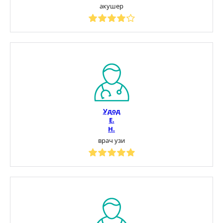
акушер
Удод
Е.
Н.
врач узи