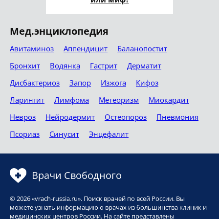
Мед.энциклопедия
Авитаминоз
Аппендицит
Баланопостит
Бронхит
Водянка
Гастрит
Дерматит
Дисбактериоз
Запор
Изжога
Кифоз
Ларингит
Лимфома
Метеоризм
Миокардит
Невроз
Нейродермит
Остеопороз
Пневмония
Псориаз
Синусит
Энцефалит
Врачи Свободного
© 2026 «vrach-russia.ru». Поиск врачей по всей России. Вы
можете узнать информацию о врачах из большинства клиник и
медицинских центров России. На сайте представлены