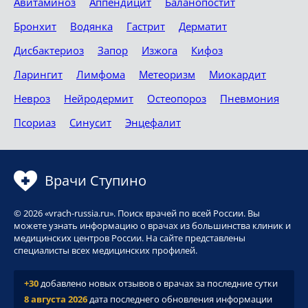
Авитаминоз
Аппендицит
Баланопостит
Бронхит
Водянка
Гастрит
Дерматит
Дисбактериоз
Запор
Изжога
Кифоз
Ларингит
Лимфома
Метеоризм
Миокардит
Невроз
Нейродермит
Остеопороз
Пневмония
Псориаз
Синусит
Энцефалит
Врачи Ступино
© 2026 «vrach-russia.ru». Поиск врачей по всей России. Вы
можете узнать информацию о врачах из большинства клиник и
медицинских центров России. На сайте представлены
специалисты всех медицинских профилей.
+30
добавлено новых отзывов о врачах за последние сутки
8 августа 2026
дата последнего обновления информации