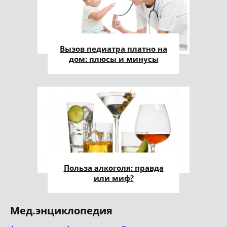
Вызов педиатра платно на
дом: плюсы и минусы
Польза алкоголя: правда
или миф?
Мед.энциклопедия