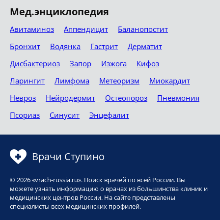
Мед.энциклопедия
Авитаминоз
Аппендицит
Баланопостит
Бронхит
Водянка
Гастрит
Дерматит
Дисбактериоз
Запор
Изжога
Кифоз
Ларингит
Лимфома
Метеоризм
Миокардит
Невроз
Нейродермит
Остеопороз
Пневмония
Псориаз
Синусит
Энцефалит
Врачи Ступино
© 2026 «vrach-russia.ru». Поиск врачей по всей России. Вы
можете узнать информацию о врачах из большинства клиник и
медицинских центров России. На сайте представлены
специалисты всех медицинских профилей.