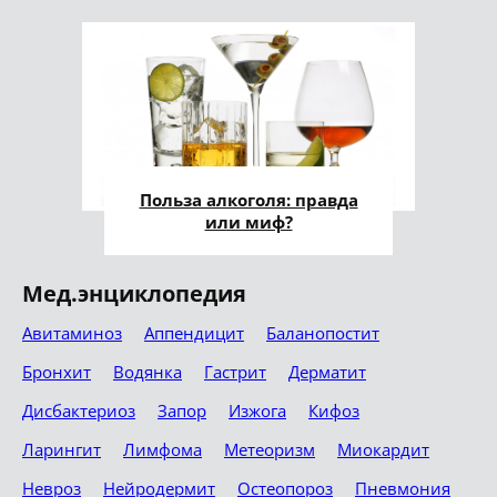
Польза алкоголя: правда
или миф?
Мед.энциклопедия
Авитаминоз
Аппендицит
Баланопостит
Бронхит
Водянка
Гастрит
Дерматит
Дисбактериоз
Запор
Изжога
Кифоз
Ларингит
Лимфома
Метеоризм
Миокардит
Невроз
Нейродермит
Остеопороз
Пневмония