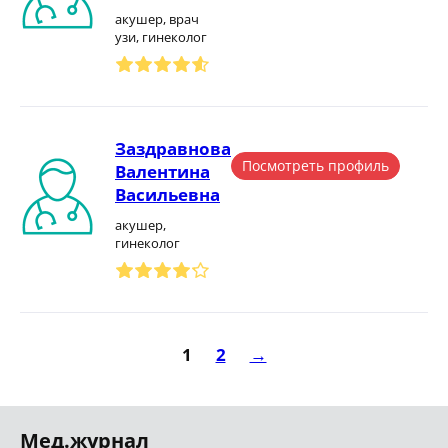
акушер, врач
узи, гинеколог
Заздравнова
Посмотреть профиль
Валентина
Васильевна
акушер,
гинеколог
1
2
→
Мед.журнал