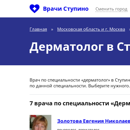
Врачи Ступино
Сменить город
Главная
»
Московская область и г. Москва
Дерматолог в С
Врач по специальности «дерматолог» в Ступино 
по данной специальности. Выберите нужного.
7 врача по специальности «Дер
Золотова Евгения Николае
венеролог, дерматолог