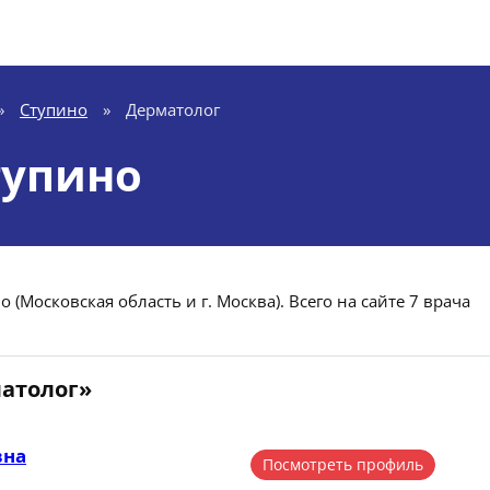
»
Ступино
»
Дерматолог
тупино
(Московская область и г. Москва). Всего на сайте 7 врача
матолог»
вна
Посмотреть профиль