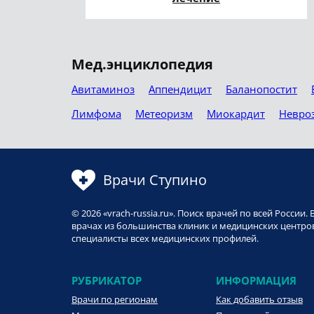
Мед.энциклопедия
Авитаминоз
Аппендицит
Баланопостит
Лимфома
Метеоризм
Миокардит
Невро
Врачи Ступино
© 2026 «vrach-russia.ru». Поиск врачей по всей Росси
врачах из большинства клиник и медицинских центров
специалисты всех медицинских профилей.
РУБРИКАТОР
ИНФОРМАЦИЯ
Врачи по регионам
Как добавить отзыв