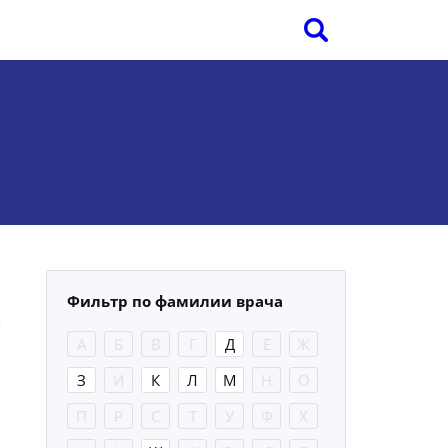
Фильтр по фамилии врача
А
Б
В
Г
Д
Е
Ж
З
И
К
Л
М
Н
О
П
Р
С
Т
У
Ф
Х