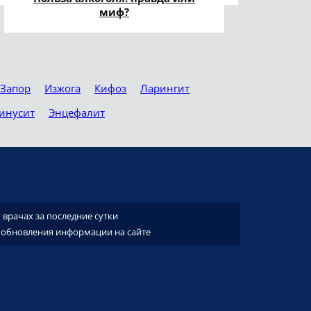
миф?
Запор
Изжога
Кифоз
Ларингит
инусит
Энцефалит
врачах за последние сутки
 обновления информации на сайте