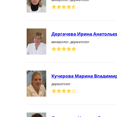
Дергачева Ирина Анатолье
венеролог, дерматолог
Кучерова Марина Владими
дерматолог