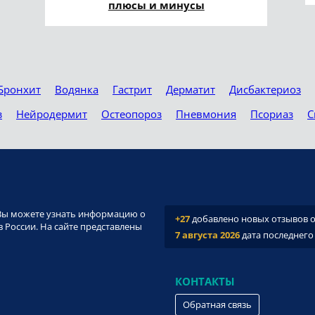
плюсы и минусы
Бронхит
Водянка
Гастрит
Дерматит
Дисбактериоз
з
Нейродермит
Остеопороз
Пневмония
Псориаз
С
и. Вы можете узнать информацию о
+27
добавлено новых отзывов о 
 России. На сайте представлены
7 августа 2026
дата последнего
КОНТАКТЫ
Обратная связь