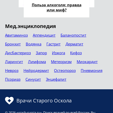
Польза алкоголя: правда
или миф?
Мед.энциклопедия
Авитаминоз
Аппендицит
Баланопостит
Бронхит
Водянка
Гастрит
Дерматит
Дисбактериоз
Запор
Изжога
Кифоз
Ларингит
Лимфома
Метеоризм
Миокардит
Невроз
Нейродермит
Остеопороз
Пневмония
Псориаз
Синусит
Энцефалит
Врачи Старого Оскола
© 2026 «vrach-russia.ru». Поиск врачей по всей России. Вы