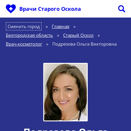
Врачи Старого Оскола
Сменить город
Главная
»
Белгородская область
»
Старый Оскол
»
Врач-косметолог
»
Подрезова Ольга Викторовна