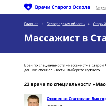
Врачи Старого Оскола
Смени
Главная
»
Белгородская область
»
Старый
Массажист в Ст
Врач по специальности «массажист» в Старом О
данной специальности. Выберите нужного.
22 врача по специальности «Ма
Осипенко Святослав Викто
массажист