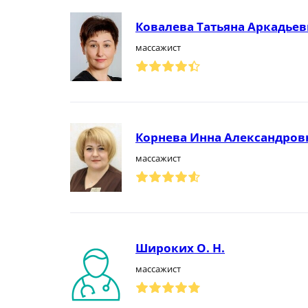
Ковалева Татьяна Аркадьев
массажист
Корнева Инна Александров
массажист
Широких О. Н.
массажист