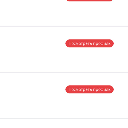
Посмотреть профиль
Посмотреть профиль