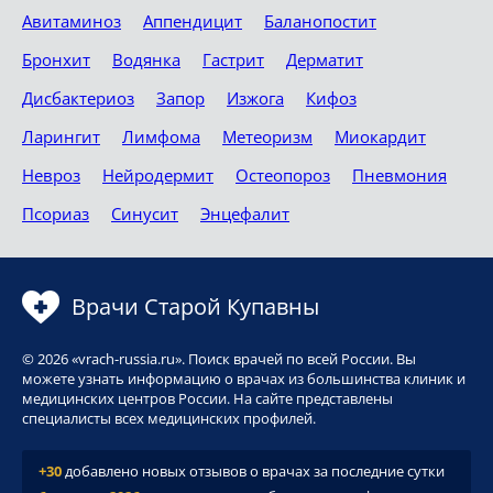
Авитаминоз
Аппендицит
Баланопостит
Бронхит
Водянка
Гастрит
Дерматит
Дисбактериоз
Запор
Изжога
Кифоз
Ларингит
Лимфома
Метеоризм
Миокардит
Невроз
Нейродермит
Остеопороз
Пневмония
Псориаз
Синусит
Энцефалит
Врачи Старой Купавны
© 2026 «vrach-russia.ru». Поиск врачей по всей России. Вы
можете узнать информацию о врачах из большинства клиник и
медицинских центров России. На сайте представлены
специалисты всех медицинских профилей.
+30
добавлено новых отзывов о врачах за последние сутки