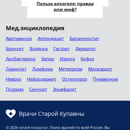
Польза алкоголя: правда
или миф?
Мед.энциклопедия
Авитаминоз
Аппендицит
Баланопостит
Бронхит
Водянка
Гастрит
Дерматит
Дисбактериоз
Запор
Изжога
Кифоз
Ларингит
Лимфома
Метеоризм
Миокардит
Невроз
Нейродермит
Остеопороз
Пневмония
Псориаз
Синусит
Энцефалит
Врачи Старой Купавны
© 2026 «vrach-russia.ru». Поиск врачей по всей России. Вы