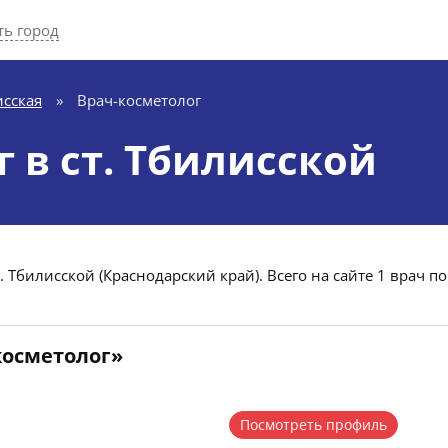
ь город
исская
»
Врач-косметолог
 в ст. Тбилисской
. Тбилисской (Краснодарский край). Всего на сайте 1 врач по
косметолог»
Посмотреть профиль