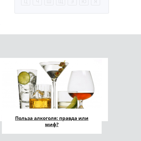
Ц
Ч
Ш
Щ
Э
Ю
Я
Польза алкоголя: правда или
миф?