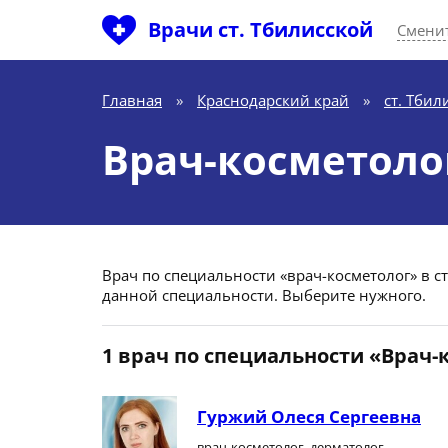
Врачи ст. Тбилисской
Сменит
Главная
»
Краснодарский край
»
ст. Тбил
Врач-косметолог
Врач по специальности «врач-косметолог» в ст
данной специальности. Выберите нужного.
1 врач по специальности «Врач-
Гуржий Олеся Сергеевна
врач-косметолог, дерматолог