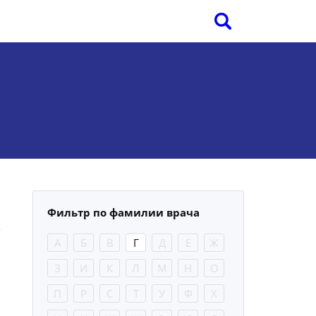
Фильтр по фамилии врача
А
Б
В
Г
Д
Е
Ж
З
И
К
Л
М
Н
О
П
Р
С
Т
У
Ф
Х