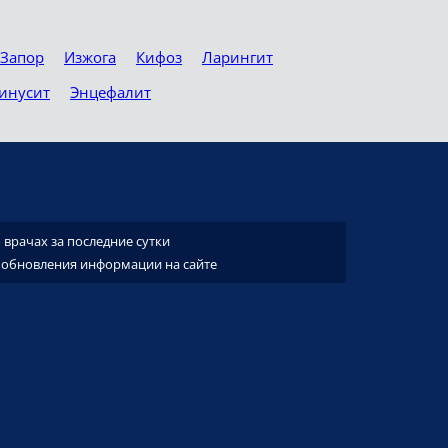
Запор
Изжога
Кифоз
Ларингит
инусит
Энцефалит
врачах за последние сутки
 обновления информации на сайте