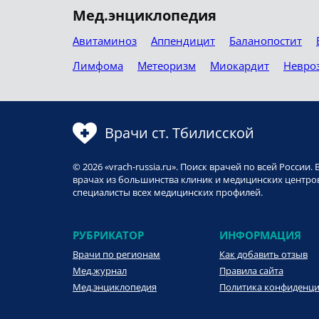
Мед.энциклопедия
Авитаминоз
Аппендицит
Баланопостит
Лимфома
Метеоризм
Миокардит
Невро
Врачи ст. Тбилисской
© 2026 «vrach-russia.ru». Поиск врачей по всей Росси
врачах из большинства клиник и медицинских центров
специалисты всех медицинских профилей.
РУБРИКАТОР
ИНФОРМАЦИЯ
Врачи по регионам
Как добавить отзыв
Мед.журнал
Правила сайта
Мед.энциклопедия
Политика конфиденц