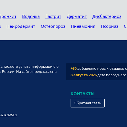
Бронхит
Водянка
Гастрит
Дерматит
Дисбактериоз
з
Нейродермит
Остеопороз
Пневмония
Псориаз
С
и. Вы можете узнать информацию о
+30
добавлено новых отзывов о 
 России. На сайте представлены
8 августа 2026
дата последнего
КОНТАКТЫ
Обратная связь
иальности