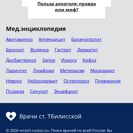
Польза алкоголя: правда
или миф?
Мед.энциклопедия
Авитаминоз
Аппендицит
Баланопостит
Бронхит
Водянка
Гастрит
Дерматит
Дисбактериоз
Запор
Изжога
Кифоз
Ларингит
Лимфома
Метеоризм
Миокардит
Невроз
Нейродермит
Остеопороз
Пневмония
Псориаз
Синусит
Энцефалит
Врачи ст. Тбилисской
© 2026 «vrach-russia.ru». Поиск врачей по всей России. Вы