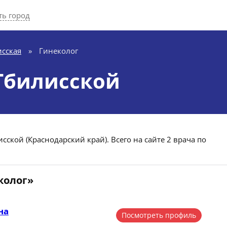
ь город
исская
»
Гинеколог
 Тбилисской
сской (Краснодарский край). Всего на сайте 2 врача по
колог»
на
Посмотреть профиль