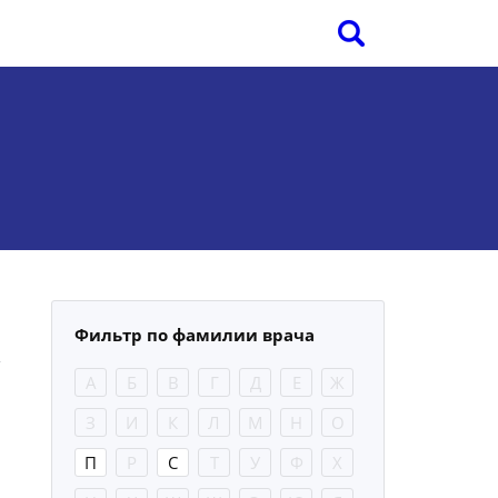
Фильтр по фамилии врача
А
Б
В
Г
Д
Е
Ж
З
И
К
Л
М
Н
О
П
Р
С
Т
У
Ф
Х