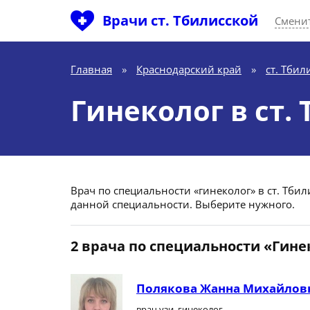
Врачи ст. Тбилисской
Сменит
Главная
»
Краснодарский край
»
ст. Тбил
Гинеколог в ст.
Врач по специальности «гинеколог» в ст. Тбили
данной специальности. Выберите нужного.
2 врача по специальности «Гине
Полякова Жанна Михайлов
врач узи, гинеколог