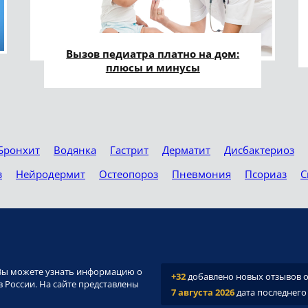
Вызов педиатра платно на дом:
плюсы и минусы
Бронхит
Водянка
Гастрит
Дерматит
Дисбактериоз
з
Нейродермит
Остеопороз
Пневмония
Псориаз
С
и. Вы можете узнать информацию о
+32
добавлено новых отзывов о 
 России. На сайте представлены
7 августа 2026
дата последнего