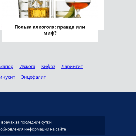
Польза алкоголя: правда или
миф?
Запор
Изжога
Кифоз
Ларингит
инусит
Энцефалит
врачах за последние сутки
 обновления информации на сайте