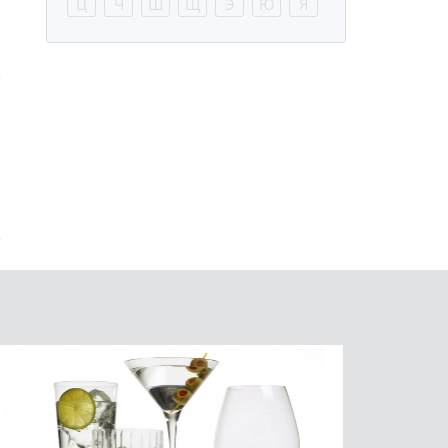
Ц
Ч
Ш
Щ
Э
Ю
Я