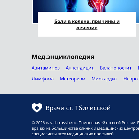
Боли в колене: причины и
лечение
Мед.энциклопедия
Авитаминоз
Аппендицит
Баланопостит
Лимфома
Метеоризм
Миокардит
Невро
Врачи ст. Тбилисской
© 2026 «vrach-russia.ru». Поиск врачей по всей Росси
врачах из большинства клиник и медицинских центров
специалисты всех медицинских профилей.