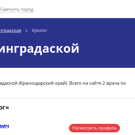
Сменить город
нградская
»
Уролог
нинградаской
адаской (Краснодарский край). Всего на сайте 2 врача по
ог»
вич
Посмотреть профиль