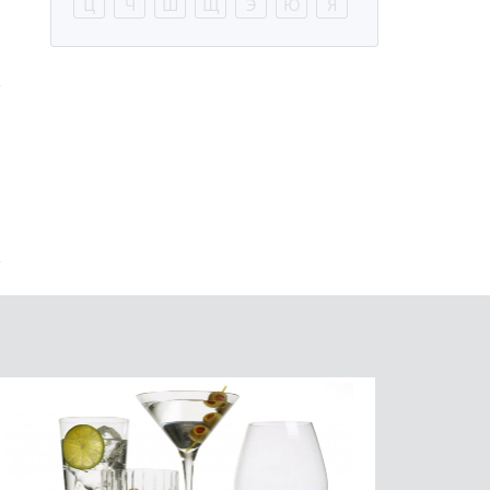
Ц
Ч
Ш
Щ
Э
Ю
Я