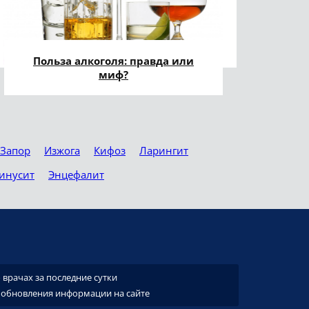
Польза алкоголя: правда или
миф?
Запор
Изжога
Кифоз
Ларингит
инусит
Энцефалит
врачах за последние сутки
 обновления информации на сайте