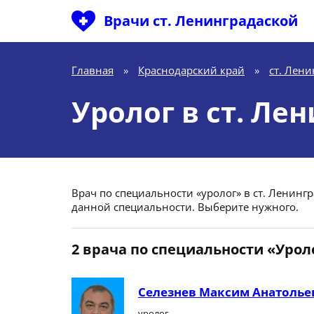
Врачи ст. Ленинградаской
Главная
»
Краснодарский край
»
ст. Лени
Уролог в ст. Ле
Врач по специальности «уролог» в ст. Ленингр
данной специальности. Выберите нужного.
2 врача по специальности «Урол
Селезнев Максим Анатолье
уролог