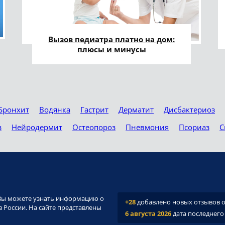
Вызов педиатра платно на дом:
плюсы и минусы
Бронхит
Водянка
Гастрит
Дерматит
Дисбактериоз
з
Нейродермит
Остеопороз
Пневмония
Псориаз
С
и. Вы можете узнать информацию о
+28
добавлено новых отзывов о 
 России. На сайте представлены
6 августа 2026
дата последнего