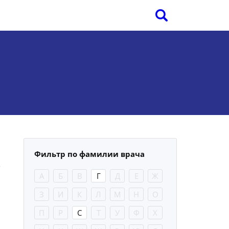
Фильтр по фамилии врача
А
Б
В
Г
Д
Е
Ж
З
И
К
Л
М
Н
О
П
Р
С
Т
У
Ф
Х