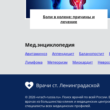
Боли в колене: причины и
лечение
Мед.энциклопедия
Авитаминоз
Аппендицит
Баланопостит
Лимфома
Метеоризм
Миокардит
Невро
Врачи ст. Ленинградаской
© 2026 «vrach-russia.ru». Поиск врачей по всей Росси
врачах из большинства клиник и медицинских центров
специалисты всех медицинских профилей.