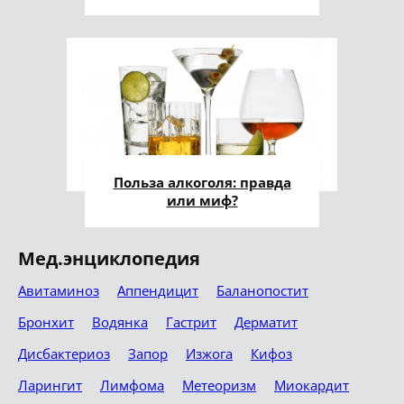
Польза алкоголя: правда
или миф?
Мед.энциклопедия
Авитаминоз
Аппендицит
Баланопостит
Бронхит
Водянка
Гастрит
Дерматит
Дисбактериоз
Запор
Изжога
Кифоз
Ларингит
Лимфома
Метеоризм
Миокардит