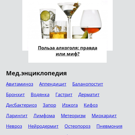
Польза алкоголя: правда
или миф?
Мед.энциклопедия
Авитаминоз
Аппендицит
Баланопостит
Бронхит
Водянка
Гастрит
Дерматит
Дисбактериоз
Запор
Изжога
Кифоз
Ларингит
Лимфома
Метеоризм
Миокардит
Невроз
Нейродермит
Остеопороз
Пневмония