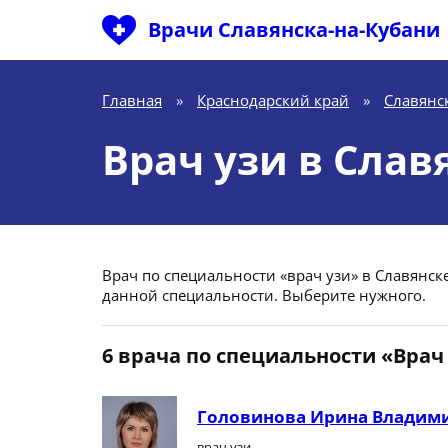
Врачи Славянска-на-Кубани
Главная
»
Краснодарский край
»
Славянс
Врач узи в Слав
Врач по специальности «врач узи» в Славянске
данной специальности. Выберите нужного.
6 врача по специальности «Врач
Головинова Ирина Владим
врач узи