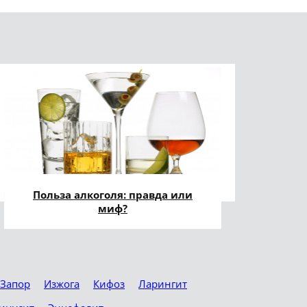
Польза алкоголя: правда или
миф?
Запор
Изжога
Кифоз
Ларингит