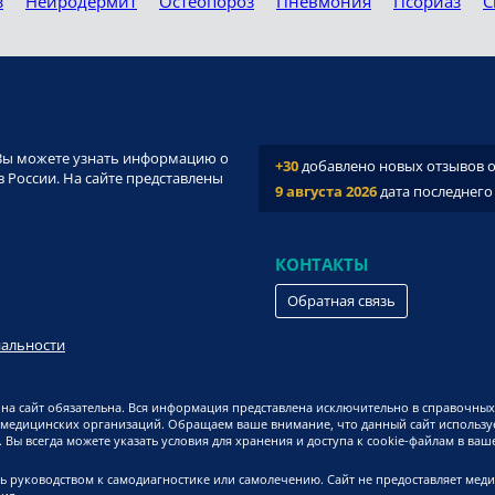
з
Нейродермит
Остеопороз
Пневмония
Псориаз
С
и. Вы можете узнать информацию о
+30
добавлено новых отзывов о 
 России. На сайте представлены
9 августа 2026
дата последнего
КОНТАКТЫ
Обратная связь
иальности
на сайт обязательна. Вся информация представлена исключительно в справочных
 медицинских организаций. Обращаем ваше внимание, что данный сайт используе
Вы всегда можете указать условия для хранения и доступа к cookie-файлам в ваш
ь руководством к самодиагностике или самолечению. Сайт не предоставляет мед