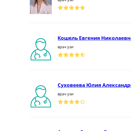
Кошель Евгения Николаевн
врач узи
Суховеева Юлия Александр
врач узи