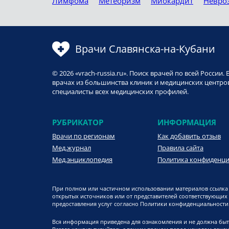
Лимфома
Метеоризм
Миокардит
Невро
Врачи Славянска-на-Кубани
© 2026 «vrach-russia.ru». Поиск врачей по всей Росси
врачах из большинства клиник и медицинских центров
специалисты всех медицинских профилей.
РУБРИКАТОР
ИНФОРМАЦИЯ
Врачи по регионам
Как добавить отзыв
Мед.журнал
Правила сайта
Мед.энциклопедия
Политика конфиденц
При полном или частичном использовании материалов ссылка 
открытых источников или от представителей соответствующих
предоставления услуг согласно Политики конфиденциальности. 
Вся информация приведена для ознакомления и не должна быт