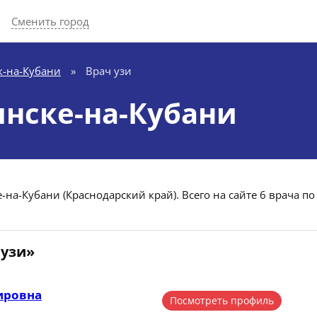
Сменить город
к-на-Кубани
»
Врач узи
янске-на-Кубани
-на-Кубани (Краснодарский край). Всего на сайте 6 врача по
 узи»
ировна
Посмотреть профиль