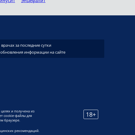
инусит
Энцефалит
врачах за последние сутки
 обновления информации на сайте
 целях и получена из
18+
т cookie-файлы для
ем браузере.
ицинских рекомендаций.