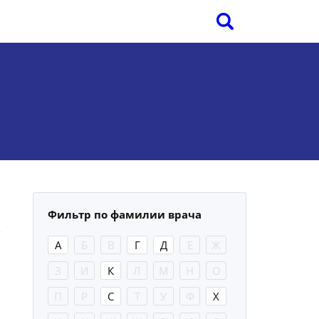
Фильтр по фамилии врача
А
Б
В
Г
Д
Е
Ж
З
И
К
Л
М
Н
О
П
Р
С
Т
У
Ф
Х