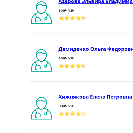
Азарова Эльвира Владими
врач узи
Демиденко Ольга Федоров
врач узи
Хижнякова Елена Петровна
врач узи