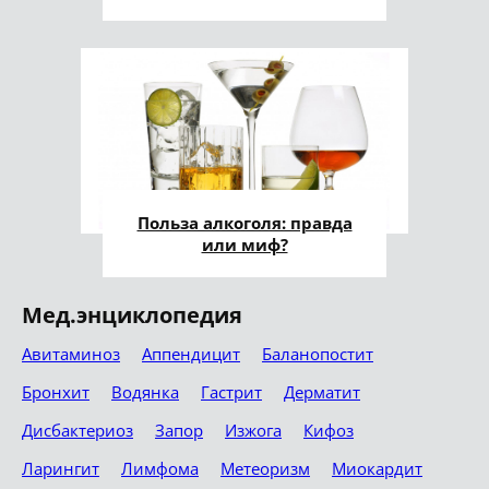
Польза алкоголя: правда
или миф?
Мед.энциклопедия
Авитаминоз
Аппендицит
Баланопостит
Бронхит
Водянка
Гастрит
Дерматит
Дисбактериоз
Запор
Изжога
Кифоз
Ларингит
Лимфома
Метеоризм
Миокардит