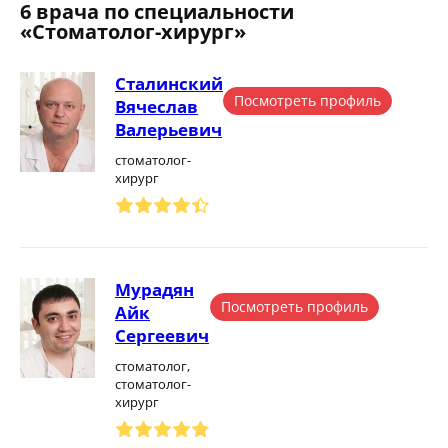
6 врача по специальности
«Стоматолог-хирург»
Сталинский
Посмотреть профиль
Вячеслав
Валерьевич
стоматолог-
хирург
Мурадян
Посмотреть профиль
Айк
Сергеевич
стоматолог,
стоматолог-
хирург