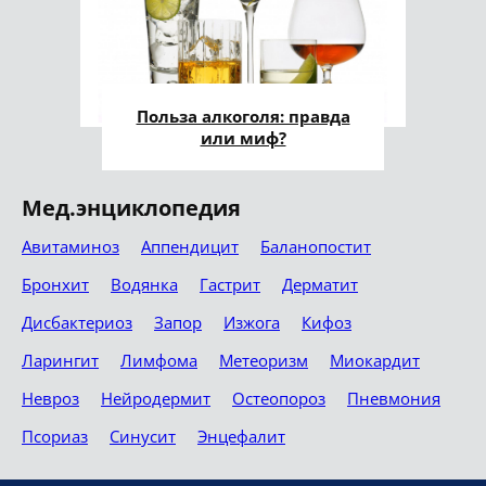
Польза алкоголя: правда
или миф?
Мед.энциклопедия
Авитаминоз
Аппендицит
Баланопостит
Бронхит
Водянка
Гастрит
Дерматит
Дисбактериоз
Запор
Изжога
Кифоз
Ларингит
Лимфома
Метеоризм
Миокардит
Невроз
Нейродермит
Остеопороз
Пневмония
Псориаз
Синусит
Энцефалит