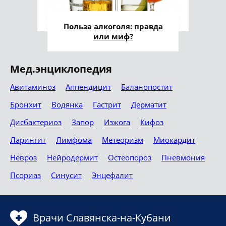
Польза алкоголя: правда
или миф?
Мед.энциклопедия
Авитаминоз
Аппендицит
Баланопостит
Бронхит
Водянка
Гастрит
Дерматит
Дисбактериоз
Запор
Изжога
Кифоз
Ларингит
Лимфома
Метеоризм
Миокардит
Невроз
Нейродермит
Остеопороз
Пневмония
Псориаз
Синусит
Энцефалит
Врачи Славянска-на-Кубани