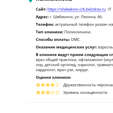
Сайт:
https://shebekino-crb.belzdrav.ru
Адрес:
г. Шебекино, ул. Ленина, 46.
Телефон:
актуальный телефон указан на
Тип клиники:
Поликлиники.
Способы оплаты:
ОМС.
Оказание медицинских услуг:
взрослы
В клинике ведут прием следующие с
врач общей практики, офтальмолог (окули
лор, детский ортопед, нарколог, травмат
кардиолог, врач узи, хирург.
Оценки клиники:
Дружественность персона
Уровень оснащённости