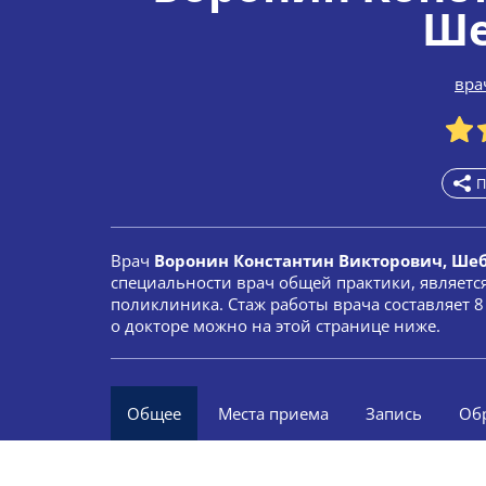
Ше
вра
П
Врач
Воронин Константин Викторович, Ше
специальности врач общей практики, являетс
поликлиника. Стаж работы врача составляет 
о докторе можно на этой странице ниже.
Общее
Места приема
Запись
Об