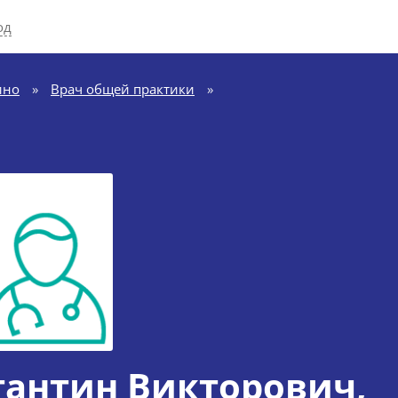
од
ино
»
Врач общей практики
»
тантин Викторович
,