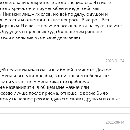
советовали конкретного этого специалста. Я в иоге
того врача, он и дружелюбен и ведёт себя как
 Никаких лишних слов, но всё по делу, с душой и
ые тесты и ответили на все вопросы, быстро… без
фортным. Я еще не получил все анализы на руки, но уже
х, будущих и прошлых куда больше чем раньше.
своим знакомым, он своё дело знает!
2023-01-24
щей практики из-за сильных болей в животе. Доктор
меня и все мои жалобы, затем провел небольшое
ит я узнал что у меня какая-то проблема с
ые названия эти, в общем мне назначили
ораздо лучше после приема, отношене врача было
ому наверное рекомендую его своим друзьям и семье.
2022-08-14