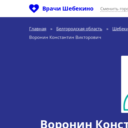
Врачи Шебекино
Сменить гор
Главная
»
Белгородская область
»
Шебек
Воронин Константин Викторович
Воронин Конс