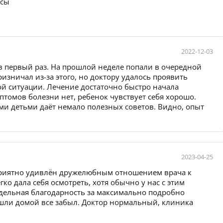
осы
2022-12-03
 в первый раз. На прошлой неделе попали в очередной
ризничал из-за этого, но доктору удалось проявить
ой ситуации. Лечение достаточно быстро начала
мптомов болезни нет, ребенок чувствует себя хорошо.
ми детьми даёт немало полезных советов. Видно, опыт
2023-04-25
 приятно удивлён дружелюбным отношением врача к
ко дала себя осмотреть, хотя обычно у нас с этим
тдельная благодарность за максимально подробно
шли домой все забыл. Доктор нормальный, клиника