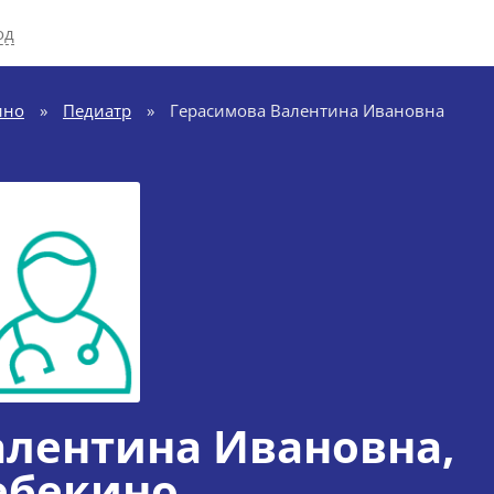
од
ино
»
Педиатр
»
Герасимова Валентина Ивановна
алентина Ивановна
,
бекино