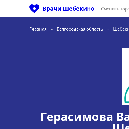
Врачи Шебекино
Сменить гор
Главная
»
Белгородская область
»
Шебек
Герасимова В
Ше