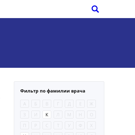
Фильтр по фамилии врача
А
Б
В
Г
Д
Е
Ж
З
И
К
Л
М
Н
О
П
Р
С
Т
У
Ф
Х