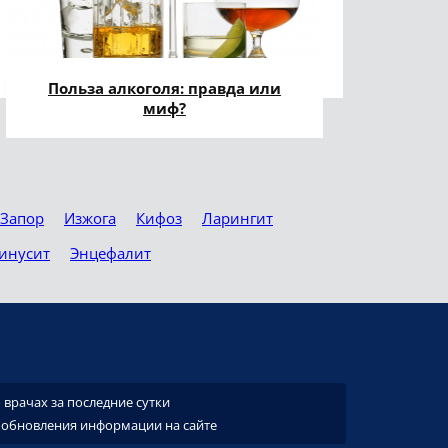
Польза алкоголя: правда или
миф?
Запор
Изжога
Кифоз
Ларингит
инусит
Энцефалит
врачах за последние сутки
 обновления информации на сайте