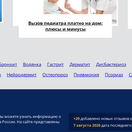
Вызов педиатра платно на дом:
плюсы и минусы
Бронхит
Водянка
Гастрит
Дерматит
Дисбактериоз
з
Нейродермит
Остеопороз
Пневмония
Псориаз
С
и. Вы можете узнать информацию о
+29
добавлено новых отзывов о 
 России. На сайте представлены
7 августа 2026
дата последнего