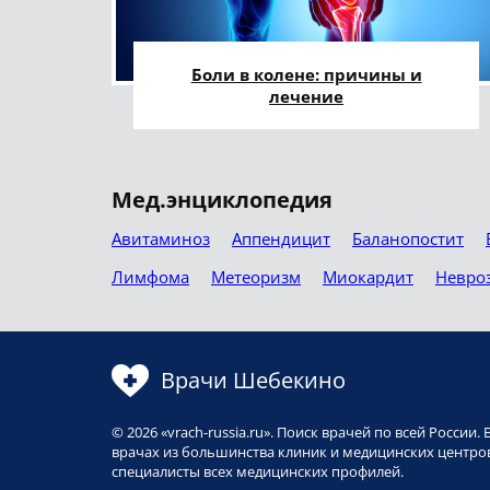
Боли в колене: причины и
лечение
Мед.энциклопедия
Авитаминоз
Аппендицит
Баланопостит
Лимфома
Метеоризм
Миокардит
Невро
Врачи Шебекино
© 2026 «vrach-russia.ru». Поиск врачей по всей Росси
врачах из большинства клиник и медицинских центров
специалисты всех медицинских профилей.