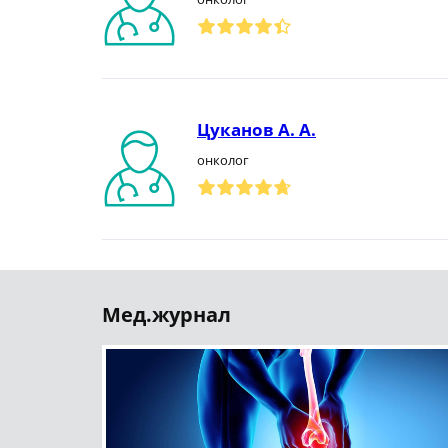
Цуканов А. А.
онколог
Мед.журнал