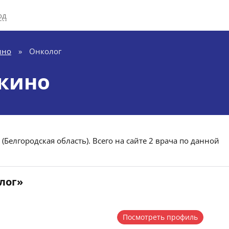
од
ино
»
Онколог
кино
Белгородская область). Всего на сайте 2 врача по данной
лог»
Посмотреть профиль