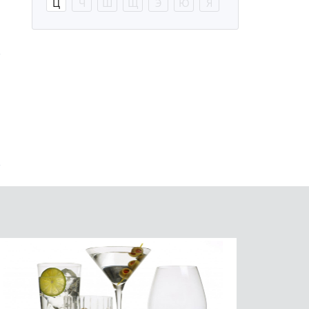
Ц
Ч
Ш
Щ
Э
Ю
Я