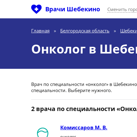
Врачи Шебекино
Сменить гор
Главная
»
Белгородская область
»
Шебек
Онколог в Шебе
Врач по специальности «онколог» в Шебекино (
специальности. Выберите нужного.
2 врача по специальности «Онко
Комиссаров М. В.
онколог