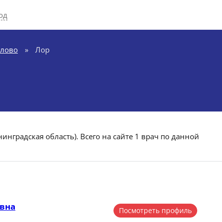
од
олово
»
Лор
о
инградская область). Всего на сайте 1 врач по данной
вна
Посмотреть профиль