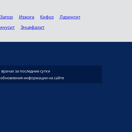
Запор
Изжога
Кифоз
Ларингит
инусит
Энцефалит
врачах за последние сутки
 обновления информации на сайте