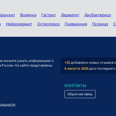
Бронхит
Водянка
Гастрит
Дерматит
Дисбактериоз
з
Нейродермит
Остеопороз
Пневмония
Псориаз
С
и. Вы можете узнать информацию о
+32
добавлено новых отзывов о 
 России. На сайте представлены
6 августа 2026
дата последнего
КОНТАКТЫ
Обратная связь
иальности