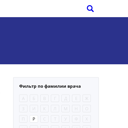
Фильтр по фамилии врача
А
Б
В
Г
Д
Е
Ж
З
И
К
Л
М
Н
О
П
Р
С
Т
У
Ф
Х