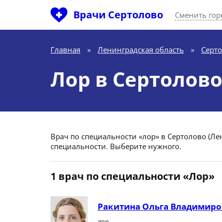
Врачи Сертолово
Сменить гор
Главная
»
Ленинградская область
»
Серт
Лор в Сертолов
Врач по специальности «лор» в Сертолово (Лен
специальности. Выберите нужного.
1 врач по специальности «Лор»
Ракитина Ольга Владимиро
лор