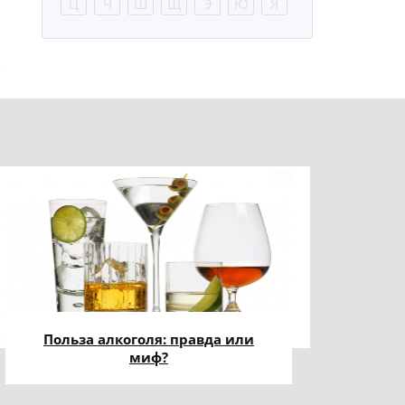
Ц
Ч
Ш
Щ
Э
Ю
Я
Польза алкоголя: правда или
миф?