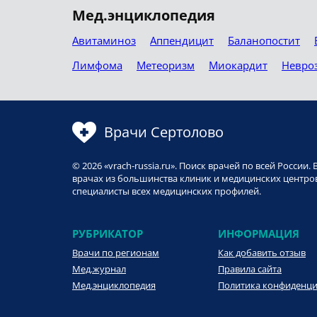
Мед.энциклопедия
Авитаминоз
Аппендицит
Баланопостит
Лимфома
Метеоризм
Миокардит
Невро
Врачи Сертолово
© 2026 «vrach-russia.ru». Поиск врачей по всей Росси
врачах из большинства клиник и медицинских центров
специалисты всех медицинских профилей.
РУБРИКАТОР
ИНФОРМАЦИЯ
Врачи по регионам
Как добавить отзыв
Мед.журнал
Правила сайта
Мед.энциклопедия
Политика конфиденц