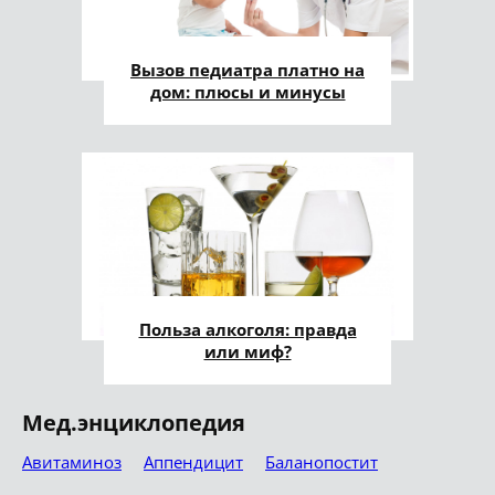
Вызов педиатра платно на
дом: плюсы и минусы
Польза алкоголя: правда
или миф?
Мед.энциклопедия
Авитаминоз
Аппендицит
Баланопостит