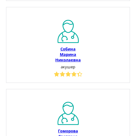
Собина
Марина
Николаевна
акушер
Гоморова