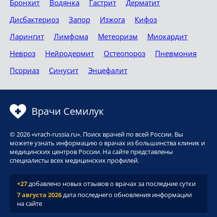
Бронхит
Водянка
Гастрит
Дерматит
Дисбактериоз
Запор
Изжога
Кифоз
Ларингит
Лимфома
Метеоризм
Миокардит
Невроз
Нейродермит
Остеопороз
Пневмония
Псориаз
Синусит
Энцефалит
Врачи Семилук
© 2026 «vrach-russia.ru». Поиск врачей по всей России. Вы
можете узнать информацию о врачах из большинства клиник и
медицинских центров России. На сайте представлены
специалисты всех медицинских профилей.
+27
добавлено новых отзывов о врачах за последние сутки
7 августа 2026
дата последнего обновления информации
на сайте