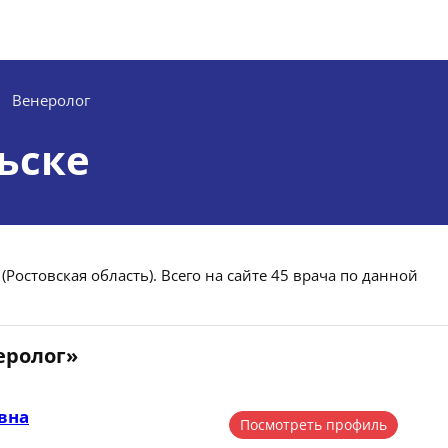
Венеролог
ьске
(Ростовская область). Всего на сайте 45 врача по данной
еролог»
вна
Посмотреть профиль