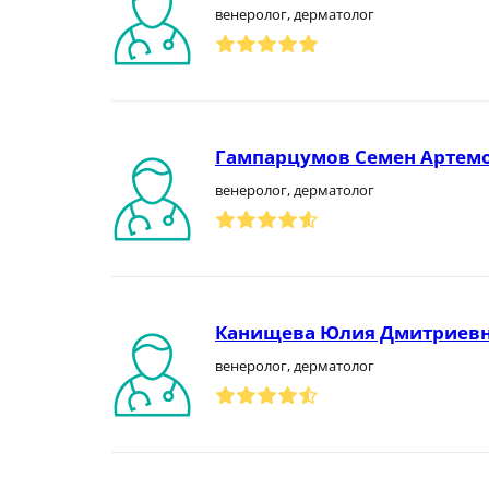
венеролог, дерматолог
Гампарцумов Семен Артем
венеролог, дерматолог
Канищева Юлия Дмитриев
венеролог, дерматолог