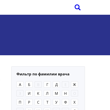
Фильтр по фамилии врача
А
Б
В
Г
Д
Е
Ж
З
И
К
Л
М
Н
О
П
Р
С
Т
У
Ф
Х