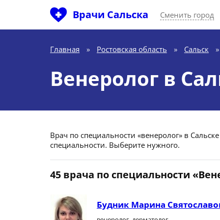
Врачи Сальска
Сменить город
Главная
»
Ростовская область
»
Сальск
»
Венеролог в Сал
Врач по специальности «венеролог» в Сальске 
специальности. Выберите нужного.
45 врача по специальности «Вен
Будник Марина Святославо
венеролог, дерматолог