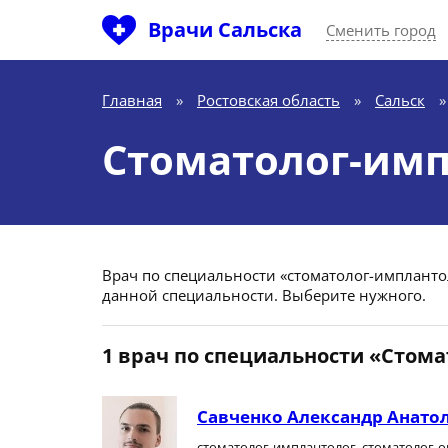
Врачи Сальска
Сменить город
Главная
»
Ростовская область
»
Сальск
»
Стоматолог-имп
Врач по специальности «стоматолог-имплантоло
данной специальности. Выберите нужного.
1 врач по специальности «Стом
Савченко Александр Анато
стоматолог-имплантолог, стоматолог-