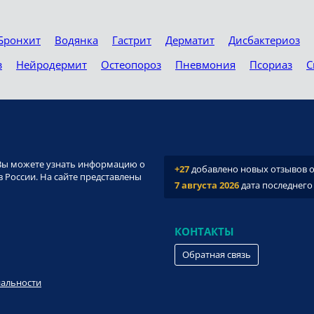
Бронхит
Водянка
Гастрит
Дерматит
Дисбактериоз
з
Нейродермит
Остеопороз
Пневмония
Псориаз
С
и. Вы можете узнать информацию о
+27
добавлено новых отзывов о 
 России. На сайте представлены
7 августа 2026
дата последнего
КОНТАКТЫ
Обратная связь
иальности