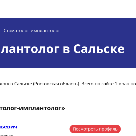
Стоматолог-имплантолог
лантолог в Сальске
г» в Сальске (Ростовская область). Всего на сайте 1 врач по
атолог-имплантолог»
льевич
Посмотреть профиль
ортопед