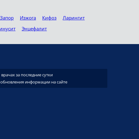
Запор
Изжога
Кифоз
Ларингит
инусит
Энцефалит
врачах за последние сутки
 обновления информации на сайте