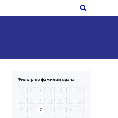
Фильтр по фамилии врача
А
Б
В
Г
Д
Е
Ж
З
И
К
Л
М
Н
О
П
Р
С
Т
У
Ф
Х