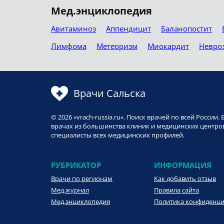
Мед.энциклопедия
Авитаминоз
Аппендицит
Баланопостит
Лимфома
Метеоризм
Миокардит
Невро
Врачи Сальска
© 2026 «vrach-russia.ru». Поиск врачей по всей Росси
врачах из большинства клиник и медицинских центров
специалисты всех медицинских профилей.
РУБРИКАТОР
ИНФОРМАЦИЯ
Врачи по регионам
Как добавить отзыв
Мед.журнал
Правила сайта
Мед.энциклопедия
Политика конфиденц