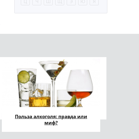
Ц
Ч
Ш
Щ
Э
Ю
Я
Польза алкоголя: правда или
миф?