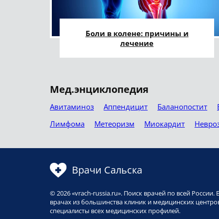
Боли в колене: причины и
лечение
Мед.энциклопедия
Авитаминоз
Аппендицит
Баланопостит
Лимфома
Метеоризм
Миокардит
Невро
Врачи Сальска
© 2026 «vrach-russia.ru». Поиск врачей по всей Росси
врачах из большинства клиник и медицинских центров
специалисты всех медицинских профилей.