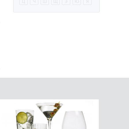
Ц
Ч
Ш
Щ
Э
Ю
Я