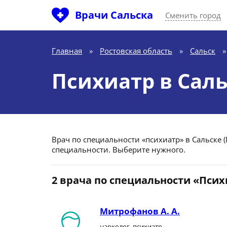
Врачи Сальска
Сменить город
Главная
»
Ростовская область
»
Сальск
»
Психиатр в Сал
Врач по специальности «психиатр» в Сальске (
специальности. Выберите нужного.
2 врача по специальности «Пси
Митрофанов А. А.
нарколог, психиатр