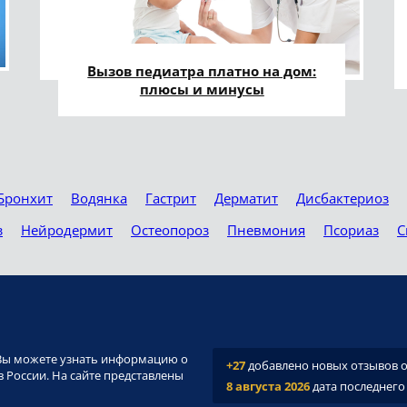
Вызов педиатра платно на дом:
плюсы и минусы
Бронхит
Водянка
Гастрит
Дерматит
Дисбактериоз
з
Нейродермит
Остеопороз
Пневмония
Псориаз
С
и. Вы можете узнать информацию о
+27
добавлено новых отзывов о 
 России. На сайте представлены
8 августа 2026
дата последнего