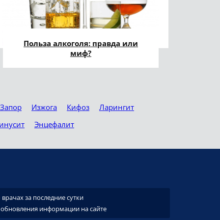
Польза алкоголя: правда или
миф?
Запор
Изжога
Кифоз
Ларингит
инусит
Энцефалит
врачах за последние сутки
 обновления информации на сайте