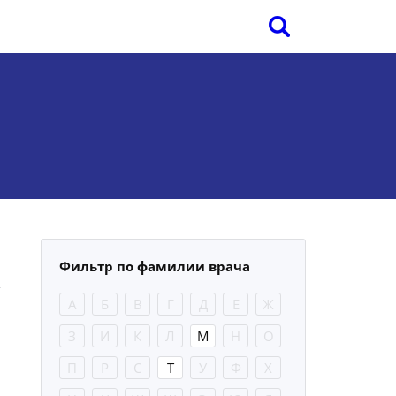
Фильтр по фамилии врача
А
Б
В
Г
Д
Е
Ж
З
И
К
Л
М
Н
О
П
Р
С
Т
У
Ф
Х