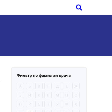
Фильтр по фамилии врача
А
Б
В
Г
Д
Е
Ж
З
И
К
Л
М
Н
О
П
Р
С
Т
У
Ф
Х