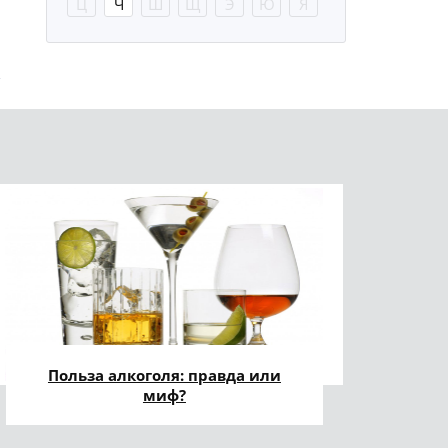
Ц
Ч
Ш
Щ
Э
Ю
Я
Польза алкоголя: правда или
миф?