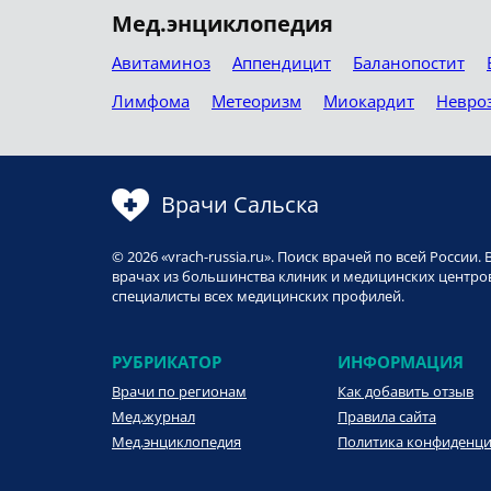
Мед.энциклопедия
Авитаминоз
Аппендицит
Баланопостит
Лимфома
Метеоризм
Миокардит
Невро
Врачи Сальска
© 2026 «vrach-russia.ru». Поиск врачей по всей Росси
врачах из большинства клиник и медицинских центров
специалисты всех медицинских профилей.
РУБРИКАТОР
ИНФОРМАЦИЯ
Врачи по регионам
Как добавить отзыв
Мед.журнал
Правила сайта
Мед.энциклопедия
Политика конфиденц