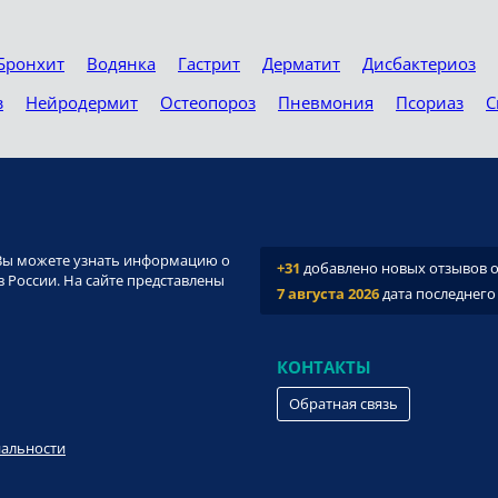
Бронхит
Водянка
Гастрит
Дерматит
Дисбактериоз
з
Нейродермит
Остеопороз
Пневмония
Псориаз
С
и. Вы можете узнать информацию о
+31
добавлено новых отзывов о 
 России. На сайте представлены
7 августа 2026
дата последнего
КОНТАКТЫ
Обратная связь
иальности