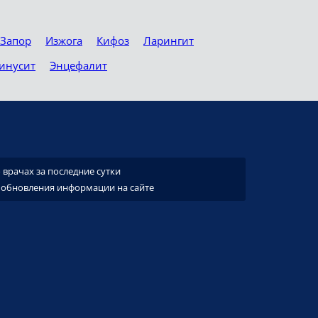
Запор
Изжога
Кифоз
Ларингит
инусит
Энцефалит
врачах за последние сутки
 обновления информации на сайте