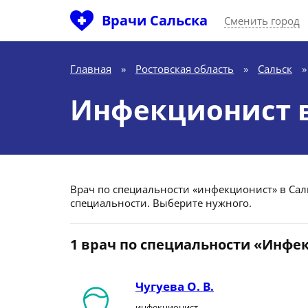
Врачи Сальска
Сменить город
Главная
»
Ростовская область
»
Сальск
»
Инфекционист в
Врач по специальности «инфекционист» в Сальс
специальности. Выберите нужного.
1 врач по специальности «Инфе
Чугуева О. В.
инфекционист