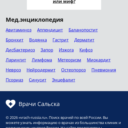
или миф?
Мед.энциклопедия
Авитаминоз
Аппендицит
Баланопостит
Бронхит
Водянка
Гастрит
Дерматит
Дисбактериоз
Запор
Изжога
Кифоз
Ларингит
Лимфома
Метеоризм
Миокардит
Невроз
Нейродермит
Остеопороз
Пневмония
Псориаз
Синусит
Энцефалит
Врачи Сальска
© 2026 «vrach-russia.ru». Поиск врачей по всей России. Вы
можете узнать информацию о врачах из большинства клиник и
медицинских центров России. На сайте представлены