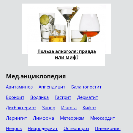
Польза алкоголя: правда
или миф?
Мед.энциклопедия
Авитаминоз
Аппендицит
Баланопостит
Бронхит
Водянка
Гастрит
Дерматит
Дисбактериоз
Запор
Изжога
Кифоз
Ларингит
Лимфома
Метеоризм
Миокардит
Невроз
Нейродермит
Остеопороз
Пневмония