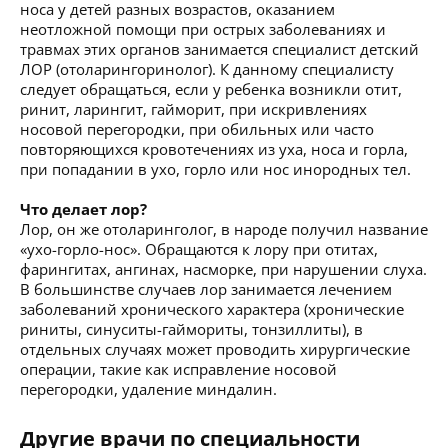
носа у детей разных возрастов, оказанием
неотложной помощи при острых заболеваниях и
травмах этих органов занимается специалист детский
ЛОР (отоларингоринолог). К данному специалисту
следует обращаться, если у ребенка возникли отит,
ринит, ларингит, гайморит, при искривлениях
носовой перегородки, при обильных или часто
повторяющихся кровотечениях из уха, носа и горла,
при попадании в ухо, горло или нос инородных тел.
Что делает лор?
Лор, он же отоларинголог, в народе получил название
«ухо-горло-нос». Обращаются к лору при отитах,
фарингитах, ангинах, насморке, при нарушении слуха.
В большинстве случаев лор занимается лечением
заболеваний хронического характера (хронические
риниты, синуситы-гаймориты, тонзиллиты), в
отдельных случаях может проводить хирургические
операции, такие как исправление носовой
перегородки, удаление миндалин.
Другие врачи по специальности