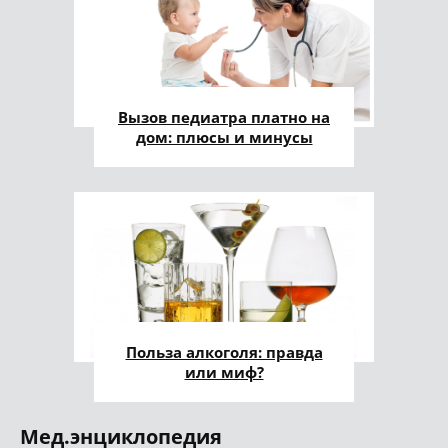
Вызов педиатра платно на
дом: плюсы и минусы
Польза алкоголя: правда
или миф?
Мед.энциклопедия