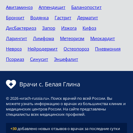
Авитаминоз
Аппендицит
Баланопостит
Бронхит
Водянка
Гастрит
Дерматит
Дисбактериоз
Запор
Изжога
Кифоз
Ларингит
Лимфома
Метеоризм
Миокардит
Невроз
Нейродермит
Остеопороз
Пневмония
Псориаз
Синусит
Энцефалит
Врачи с. Белая Глина
© 2026 «vrach-russia.ru». Поиск врачей по всей России. Вы
можете узнать информацию о врачах из большинства клиник и
медицинских центров России. На сайте представлены
специалисты всех медицинских профилей.
+30
добавлено новых отзывов о врачах за последние сутки