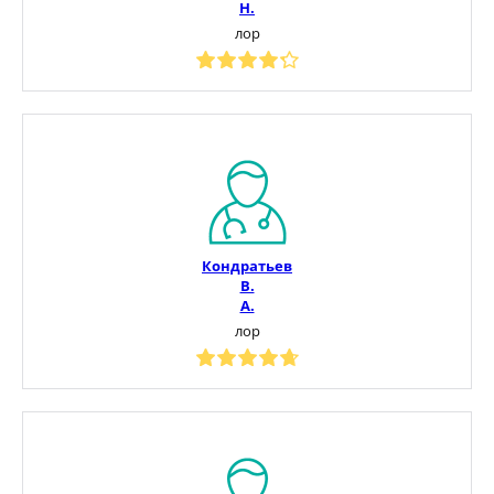
Н.
лор
Кондратьев
В.
А.
лор