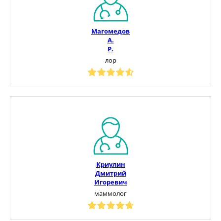
Магомедов
А.
Р.
лор
Криулин
Дмитрий
Игоревич
маммолог