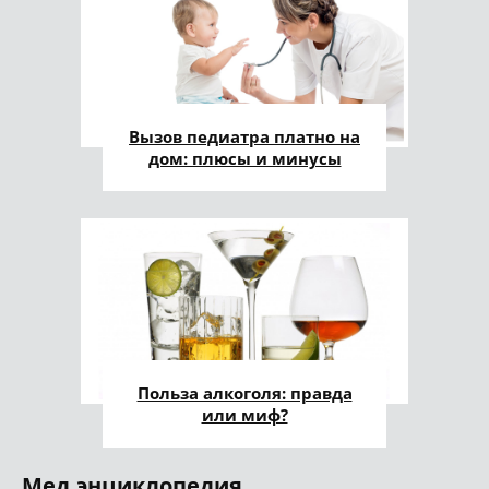
Вызов педиатра платно на
дом: плюсы и минусы
Польза алкоголя: правда
или миф?
Мед.энциклопедия