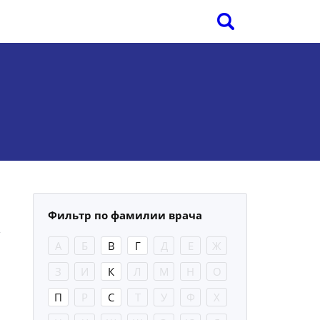
Фильтр по фамилии врача
А
Б
В
Г
Д
Е
Ж
З
И
К
Л
М
Н
О
П
Р
С
Т
У
Ф
Х