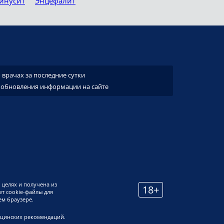
инусит
Энцефалит
врачах за последние сутки
 обновления информации на сайте
 целях и получена из
18+
т cookie-файлы для
ем браузере.
ицинских рекомендаций.