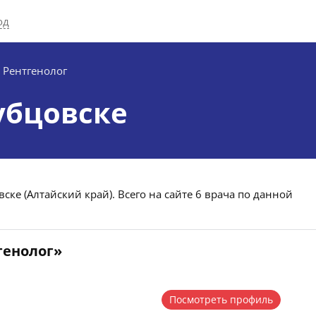
од
Рентгенолог
убцовске
ске (Алтайский край). Всего на сайте 6 врача по данной
генолог»
Посмотреть профиль