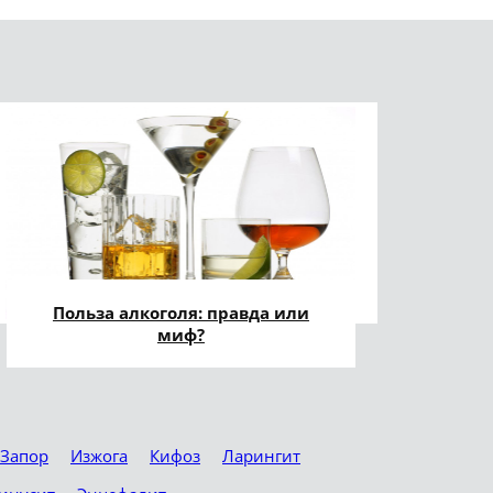
Польза алкоголя: правда или
миф?
Запор
Изжога
Кифоз
Ларингит