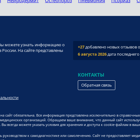
з
Нейродермит
Остеопороз
Пневмония
Псориаз
С
и. Вы можете узнать информацию о
+27
добавлено новых отзывов о 
 России. На сайте представлены
6 августа 2026
дата последнего
КОНТАКТЫ
Обратная связь
иальности
на сайт обязательна. Вся информация представлена исключительно в справочных
 медицинских организаций. Обращаем ваше внимание, что данный сайт используе
Вы всегда можете указать условия для хранения и доступа к cookie-файлам в ваш
ь руководством к самодиагностике или самолечению. Сайт не предоставляет мед