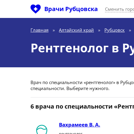
Врачи Рубцовска
Сменить гор
Главная
»
Алтайский край
»
Рубцовск
»
Рентгенолог в Р
Врач по специальности «рентгенолог» в Рубцов
специальности. Выберите нужного.
6 врача по специальности «Рент
Вахрамеев В. А.
рентгенолог