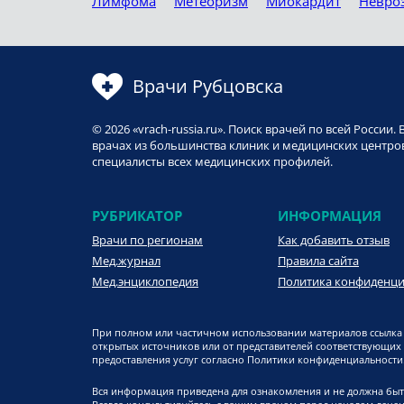
Лимфома
Метеоризм
Миокардит
Невро
Врачи Рубцовска
© 2026 «vrach-russia.ru». Поиск врачей по всей Росси
врачах из большинства клиник и медицинских центров
специалисты всех медицинских профилей.
РУБРИКАТОР
ИНФОРМАЦИЯ
Врачи по регионам
Как добавить отзыв
Мед.журнал
Правила сайта
Мед.энциклопедия
Политика конфиденц
При полном или частичном использовании материалов ссылка 
открытых источников или от представителей соответствующих
предоставления услуг согласно Политики конфиденциальности. 
Вся информация приведена для ознакомления и не должна быт