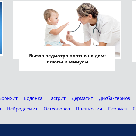
Вызов педиатра платно на дом:
плюсы и минусы
Бронхит
Водянка
Гастрит
Дерматит
Дисбактериоз
з
Нейродермит
Остеопороз
Пневмония
Псориаз
С