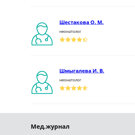
Шестакова О. М.
неонатолог
Шмыгалева И. В.
неонатолог
Мед.журнал