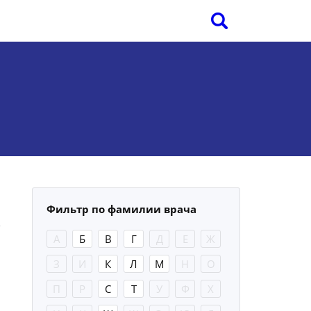
Фильтр по фамилии врача
А
Б
В
Г
Д
Е
Ж
З
И
К
Л
М
Н
О
П
Р
С
Т
У
Ф
Х