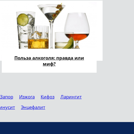
Польза алкоголя: правда или
миф?
Запор
Изжога
Кифоз
Ларингит
инусит
Энцефалит