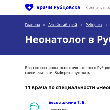
Врачи Рубцовска
Сменить гор
Главная
»
Алтайский край
»
Рубцовск
»
Неонатолог в Р
Врач по специальности «неонатолог» в Рубцовс
специальности. Выберите нужного.
11 врача по специальности «Нео
Бескишкина Т. В.
неонатолог