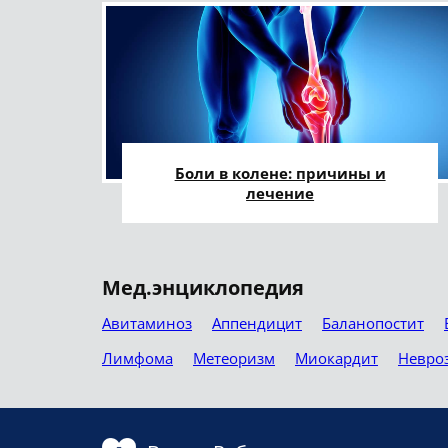
Боли в колене: причины и
лечение
Мед.энциклопедия
Авитаминоз
Аппендицит
Баланопостит
Лимфома
Метеоризм
Миокардит
Невро