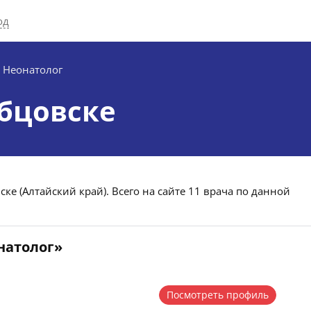
од
Неонатолог
убцовске
ке (Алтайский край). Всего на сайте 11 врача по данной
натолог»
Посмотреть профиль