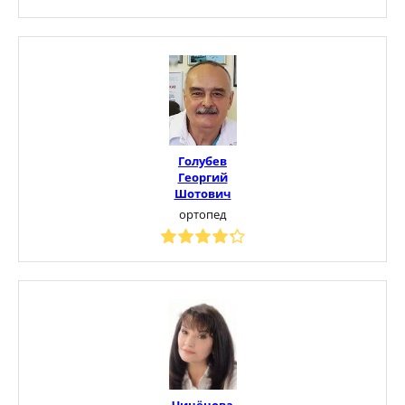
Голубев
Георгий
Шотович
ортопед
Чинёнова