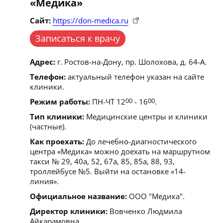
«Медика»
Сайт:
https://don-medica.ru
Записаться к врачу
Адрес:
г. Ростов-на-Дону, пр. Шолохова, д. 64-А.
Телефон:
актуальный телефон указан на сайте
клиники.
Режим работы:
ПН-ЧТ 12
00
- 16
00
.
Тип клиники:
Медицинские центры и клиники
(частные).
Как проехать:
До лечебно-диагностического
центра «Медика» можно доехать на маршрутном
такси № 29, 40а, 52, 67а, 85, 85а, 88, 93,
троллейбусе №5. Выйти на остановке «14-
линия».
Официальное название:
ООО "Медика".
Директор клиники:
Вовченко Людмила
Айкарамовна.