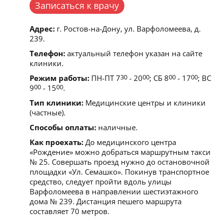
Записаться к врачу
Адрес:
г. Ростов-на-Дону, ул. Варфоломеева, д.
239.
Телефон:
актуальный телефон указан на сайте
клиники.
Режим работы:
ПН-ПТ 7
30
- 20
00
; СБ 8
00
- 17
00
; ВС
9
00
- 15
00
.
Тип клиники:
Медицинские центры и клиники
(частные).
Способы оплаты:
наличные.
Как проехать:
До медицинского центра
«Рождение» можно добраться маршрутным такси
№ 25. Совершать проезд нужно до остановочной
площадки «Ул. Семашко». Покинув транспортное
средство, следует пройти вдоль улицы
Варфоломеева в направлении шестиэтажного
дома № 239. Дистанция пешего маршрута
составляет 70 метров.