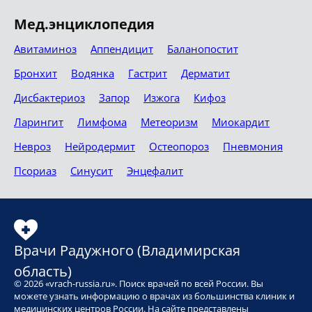
Мед.энциклопедия
Авитаминоз
Аппендицит
Баланопостит
Бронхит
Водянка
Гастрит
Дерматит
Дисбактериоз
Запор
Изжога
Кифоз
Ларингит
Лимфома
Метеоризм
Миокардит
Невроз
Нейродермит
Остеопороз
Пневмония
Псориаз
Синусит
Энцефалит
Врачи Радужного (Владимирская
область)
© 2026 «vrach-russia.ru». Поиск врачей по всей России. Вы
можете узнать информацию о врачах из большинства клиник и
медицинских центров России. На сайте представлены