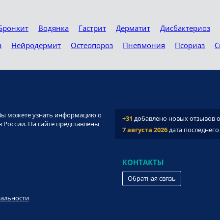
Бронхит
Водянка
Гастрит
Дерматит
Дисбактериоз
з
Нейродермит
Остеопороз
Пневмония
Псориаз
С
и. Вы можете узнать информацию о
+31
добавлено новых отзывов о 
 России. На сайте представлены
7 августа 2026
дата последнего
КОНТАКТЫ
Обратная связь
иальности