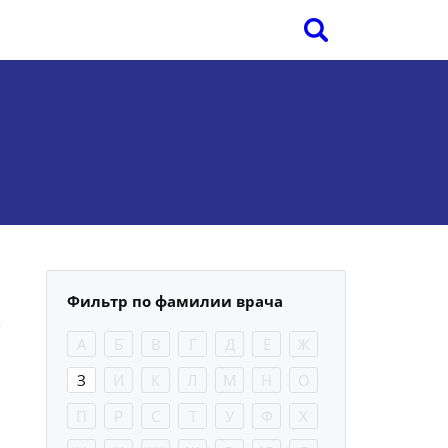
Фильтр по фамилии врача
А
Б
В
Г
Д
Е
Ж
З
И
К
Л
М
Н
О
П
Р
С
Т
У
Ф
Х