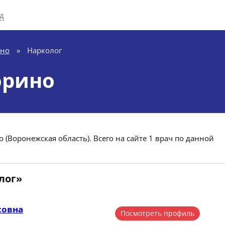
д
но
»
Нарколог
орино
 (Воронежская область). Всего на сайте 1 врач по данной
лог»
совна
Посмотреть профиль