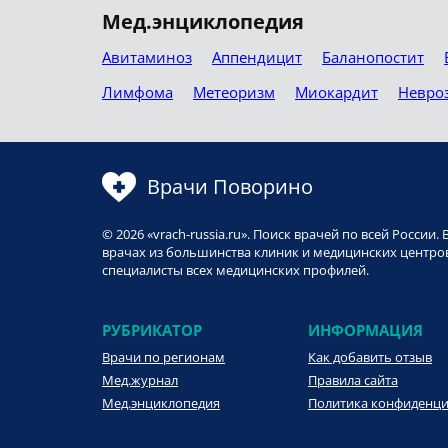
Мед.энциклопедия
Авитаминоз
Аппендицит
Баланопостит
Лимфома
Метеоризм
Миокардит
Невро
Врачи Поворино
© 2026 «vrach-russia.ru». Поиск врачей по всей Росси
врачах из большинства клиник и медицинских центров
специалисты всех медицинских профилей.
РУБРИКАТОР
ИНФОРМАЦИЯ
Врачи по регионам
Как добавить отзыв
Мед.журнал
Правила сайта
Мед.энциклопедия
Политика конфиденц