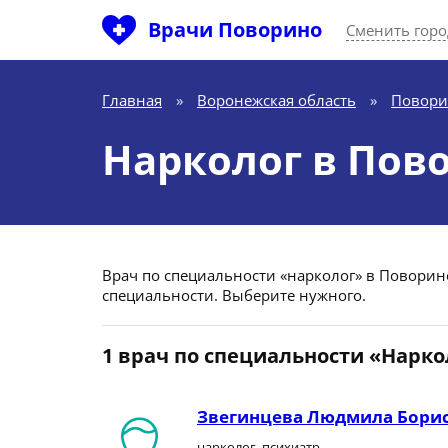
Врачи Поворино
Сменить горо
Главная
»
Воронежская область
»
Повори
Нарколог в Пов
Врач по специальности «нарколог» в Поворино
специальности. Выберите нужного.
1 врач по специальности «Нарко
Звегинцева Людмила Бори
нарколог, психиатр