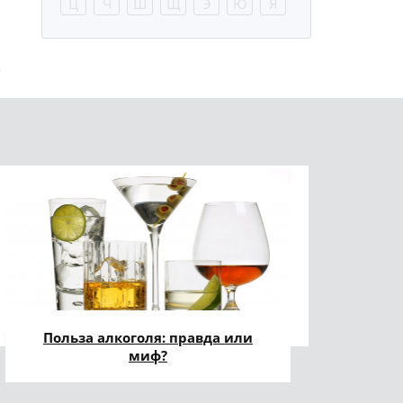
Ц
Ч
Ш
Щ
Э
Ю
Я
Польза алкоголя: правда или
миф?