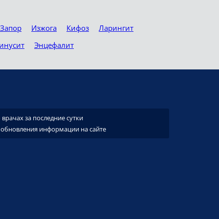
Запор
Изжога
Кифоз
Ларингит
инусит
Энцефалит
врачах за последние сутки
 обновления информации на сайте