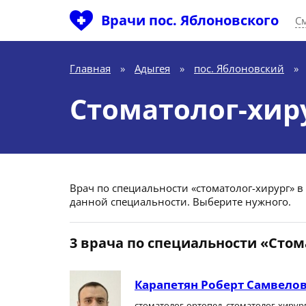
Врачи пос. Яблоновского
С
Главная
»
Адыгея
»
пос. Яблоновский
»
Стоматолог-хиру
Врач по специальности «стоматолог-хирург» в п
данной специальности. Выберите нужного.
3 врача по специальности «Стом
Карапетян Роберт Самвело
стоматолог-ортопед, стоматолог-хирур