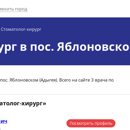
менить город
Стоматолог-хирург
рг в пос. Яблоновск
ос. Яблоновском (Адыгея). Всего на сайте 3 врача по
атолог-хирург»
вич
Посмотреть профиль
г