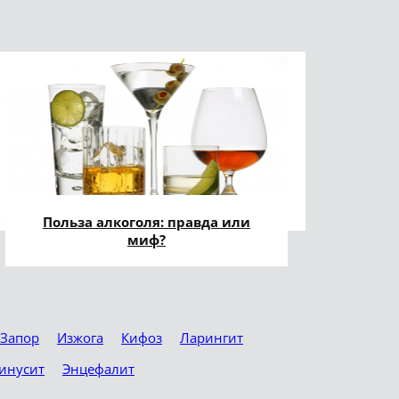
Польза алкоголя: правда или
миф?
Запор
Изжога
Кифоз
Ларингит
инусит
Энцефалит