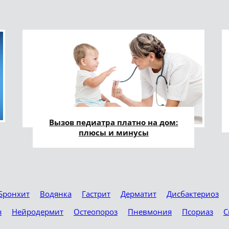
Вызов педиатра платно на дом:
плюсы и минусы
Бронхит
Водянка
Гастрит
Дерматит
Дисбактериоз
з
Нейродермит
Остеопороз
Пневмония
Псориаз
С