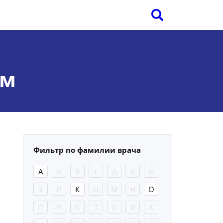
ом
Фильтр по фамилии врача
А
Б
В
Г
Д
Е
Ж
З
И
К
Л
М
Н
О
П
Р
С
Т
У
Ф
Х