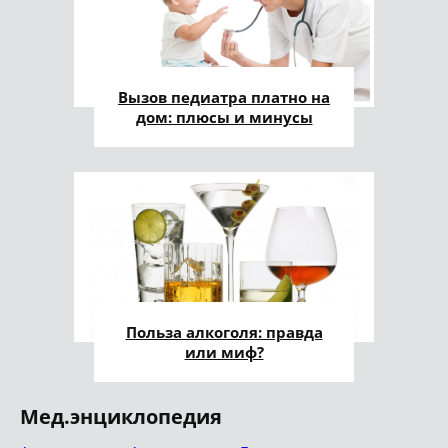
Вызов педиатра платно на
дом: плюсы и минусы
Польза алкоголя: правда
или миф?
Мед.энциклопедия