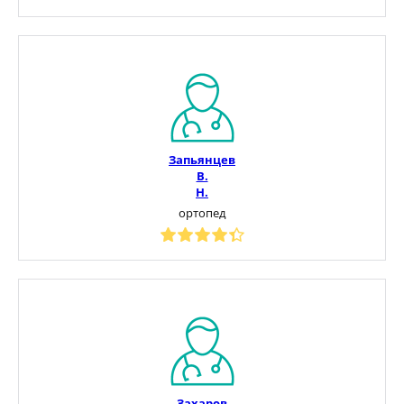
Запьянцев
В.
Н.
ортопед
Захаров