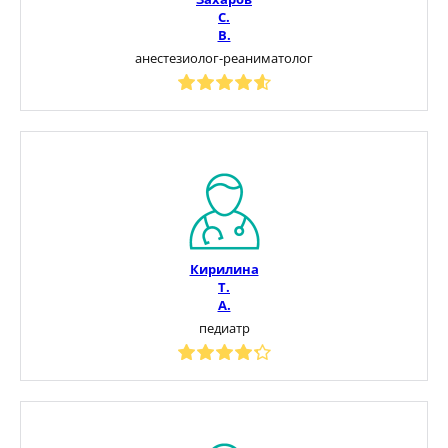
С.
В.
анестезиолог-реаниматолог
Кирилина
Т.
А.
педиатр