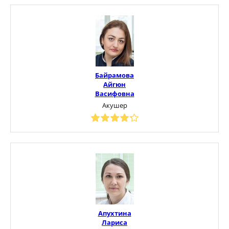
Байрамова
Айгюн
Васифовна
Акушер
Апухтина
Лариса