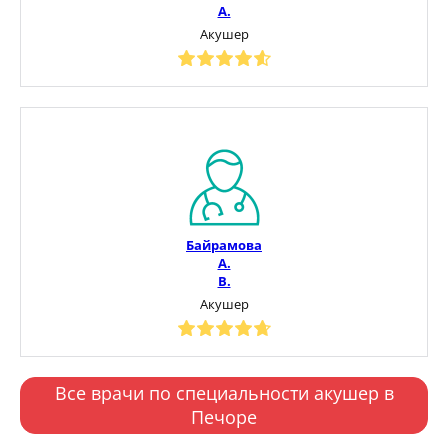
А.
Акушер
Байрамова
А.
В.
Акушер
Все врачи по специальности акушер в
Печоре