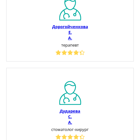
Дорогойченкова
Е.
А.
терапевт
Дударева
С.
А.
стоматолог-хирург