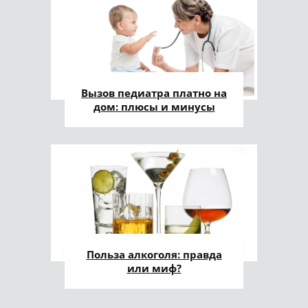
Вызов педиатра платно на
дом: плюсы и минусы
Польза алкоголя: правда
или миф?