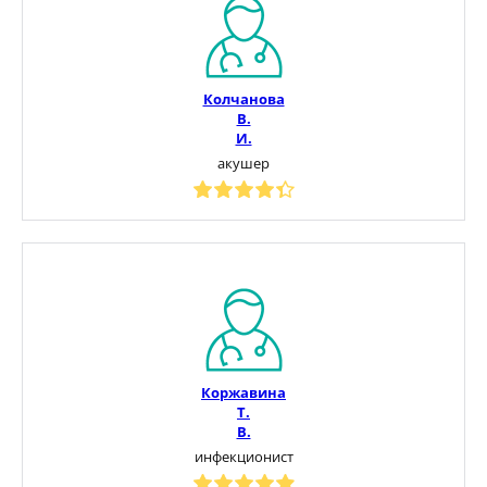
Колчанова
В.
И.
акушер
Коржавина
Т.
В.
инфекционист