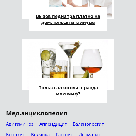
Вызов педиатра платно на
дом: плюсы и минусы
Польза алкоголя: правда
или миф?
Мед.энциклопедия
Авитаминоз
Аппендицит
Баланопостит
Бронхит
Водянка
Гастрит
Дерматит