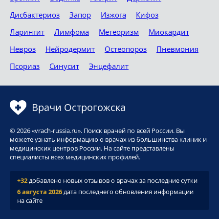
Дисбактериоз
Запор
Изжога
Кифоз
Ларингит
Лимфома
Метеоризм
Миокардит
Невроз
Нейродермит
Остеопороз
Пневмония
Псориаз
Синусит
Энцефалит
Врачи Острогожска
© 2026 «vrach-russia.ru». Поиск врачей по всей России. Вы
можете узнать информацию о врачах из большинства клиник и
медицинских центров России. На сайте представлены
специалисты всех медицинских профилей.
+32
добавлено новых отзывов о врачах за последние сутки
6 августа 2026
дата последнего обновления информации
на сайте