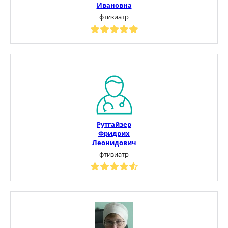
Ивановна
фтизиатр
Рутгайзер
Фридрих
Леонидович
фтизиатр